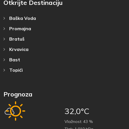
Otkrijte Destinaciju
Baška Voda
Promajna
Bratuš
Krvavica
Bast
Topići
Prognoza
32,0°C
Vlažnost:
43 %
Tlak:
1.010 hPa