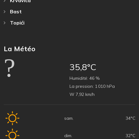
Krvavica
Bast
Topići
La Météo
35,8°C
Humidité:
46 %
La pression:
1 010 hPa
W 7,92 km/h
sam.
34°C
dim.
32°C