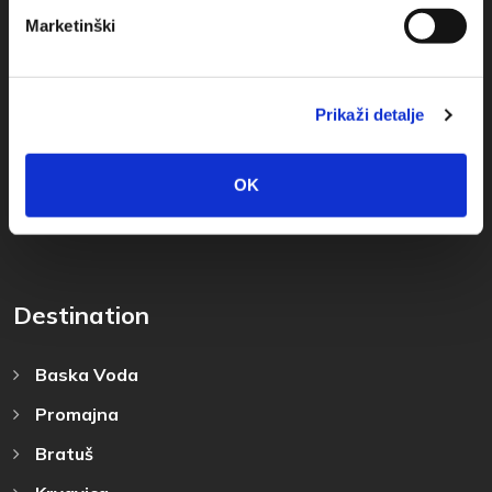
Obala sv. Nikole 31, Baška Voda
Marketinški
+385(0)21 620713
+385(0)21 678754
Prikaži detalje
info@baskavoda.hr
OK
Destination
Baska Voda
Promajna
Bratuš