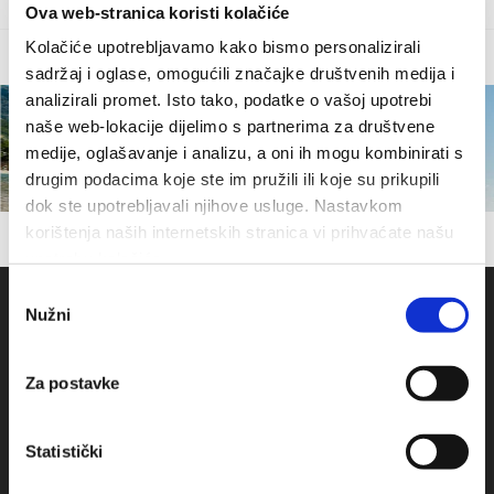
Ova web-stranica koristi kolačiće
Kolačiće upotrebljavamo kako bismo personalizirali
sadržaj i oglase, omogućili značajke društvenih medija i
analizirali promet. Isto tako, podatke o vašoj upotrebi
naše web-lokacije dijelimo s partnerima za društvene
medije, oglašavanje i analizu, a oni ih mogu kombinirati s
drugim podacima koje ste im pružili ili koje su prikupili
dok ste upotrebljavali njihove usluge. Nastavkom
korištenja naših internetskih stranica vi prihvaćate našu
upotrebu kolačića.
Odabir
Nužni
pristanka
Za postavke
Statistički