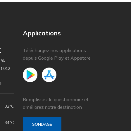
Applications
C
Téléchargez nos applications
depuis Google Play et Appstore
 %
1 012
/h
Remplissez le questionnaire et
32°C
améliorez notre destination
34°C
SONDAGE