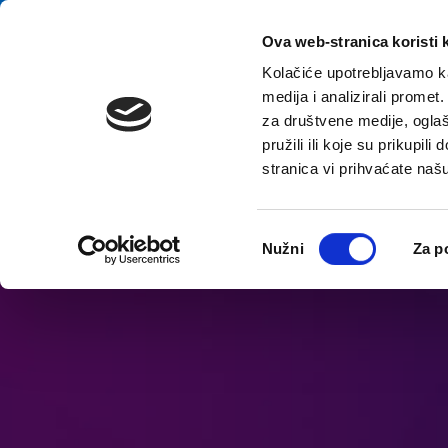
Aller au contenu
E-contact
Ova web-stranica koristi 
Kolačiće upotrebljavamo ka
medija i analizirali promet
A
za društvene medije, oglaš
pružili ili koje su prikupil
stranica vi prihvaćate naš
Ouvrir les options d'accessibilité
Odabir
Nužni
Za p
pristanka