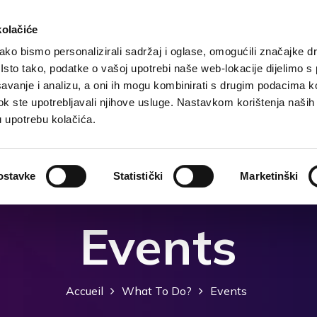
kolačiće
ko bismo personalizirali sadržaj i oglase, omogućili značajke d
. Isto tako, podatke o vašoj upotrebi naše web-lokacije dijelimo s
ccueil
Destination
Hebergement
Que faire?
avanje i analizu, a oni ih mogu kombinirati s drugim podacima k
i dok ste upotrebljavali njihove usluge. Nastavkom korištenja naših
u upotrebu kolačića.
ostavke
Statistički
Marketinški
Events
Accueil
What To Do?
Events