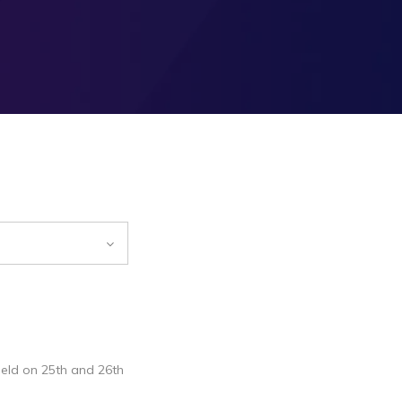
 held on 25th and 26th