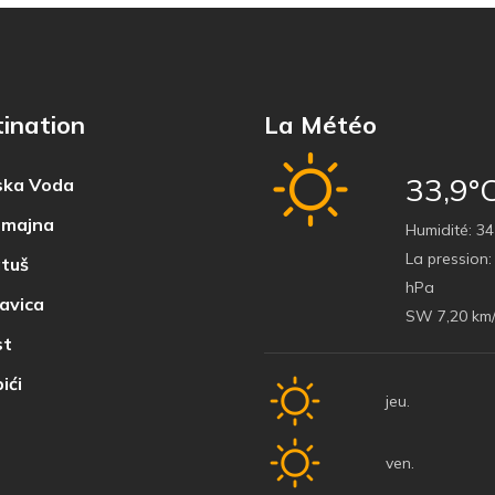
ination
La Météo
33,9°
ka Voda
majna
Humidité:
34
La pression:
tuš
hPa
avica
SW 7,20 km
t
ići
jeu.
ven.