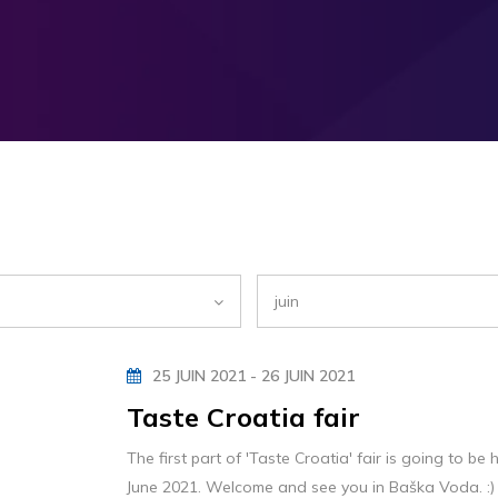
juin
25 JUIN 2021 - 26 JUIN 2021
Taste Croatia fair
The first part of 'Taste Croatia' fair is going to be
June 2021. Welcome and see you in Baška Voda. :)