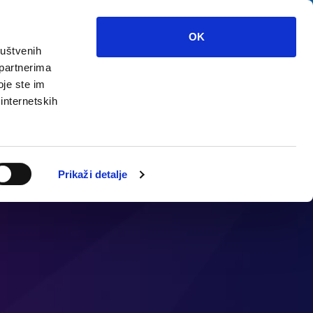
OK
ruštvenih
 partnerima
Que voir?
Multimedia
Info
oje ste im
 internetskih
Prikaži detalje