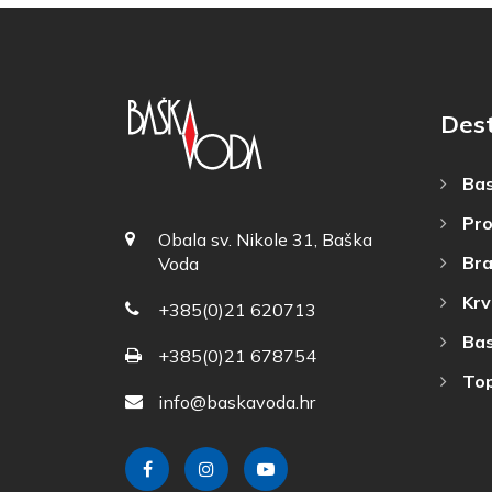
Dest
Bas
Pro
Obala sv. Nikole 31, Baška
Bra
Voda
Krv
+385(0)21 620713
Bas
+385(0)21 678754
Top
info@baskavoda.hr