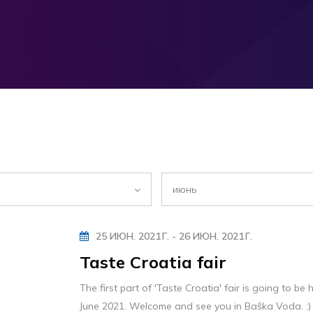
июнь
25 ИЮН. 2021 Г. - 26 ИЮН. 2021 Г.
Taste Croatia fair
The first part of 'Taste Croatia' fair is going to be
June 2021. Welcome and see you in Baška Voda. :)