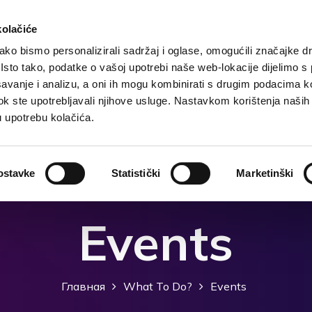
kolačiće
ko bismo personalizirali sadržaj i oglase, omogućili značajke d
. Isto tako, podatke o vašoj upotrebi naše web-lokacije dijelimo s
чения
Размещение
Чем заняться?
Что посмо
avanje i analizu, a oni ih mogu kombinirati s drugim podacima k
i dok ste upotrebljavali njihove usluge. Nastavkom korištenja naših
u upotrebu kolačića.
ostavke
Statistički
Marketinški
Events
Главная
What To Do?
Events