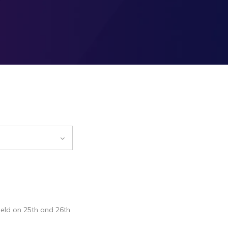
 held on 25th and 26th