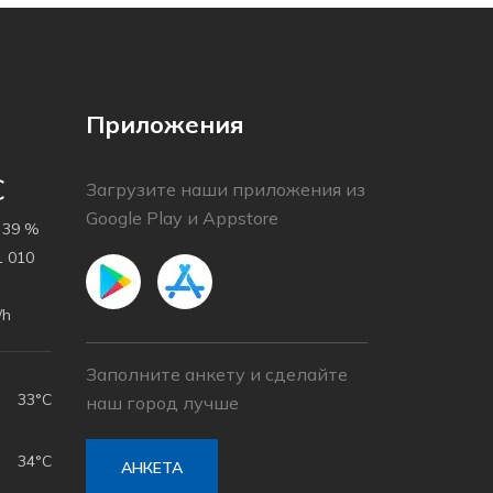
Приложения
C
Загрузите наши приложения из
Google Play и Appstore
39 %
 010
/h
Заполните анкету и сделайте
33°C
наш город лучше
34°C
АНКЕТА