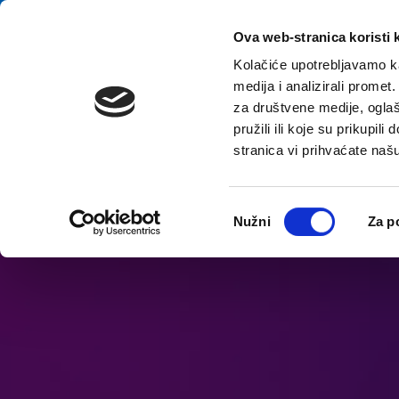
перейти к содержанию
E-contact
Ova web-stranica koristi 
Kolačiće upotrebljavamo ka
medija i analizirali promet
Домой
Назна
za društvene medije, oglaš
pružili ili koje su prikupil
stranica vi prihvaćate naš
Откройте параметры доступности
Odabir
Nužni
Za p
pristanka