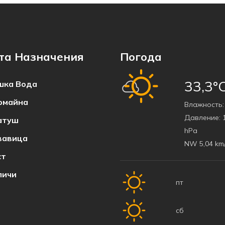
та Назначения
Погода
33,3°
ка Bода
омайна
Bлажность:
Давление:
1
атуш
hPa
вавица
NW 5,04 km
ст
пичи
пт
сб