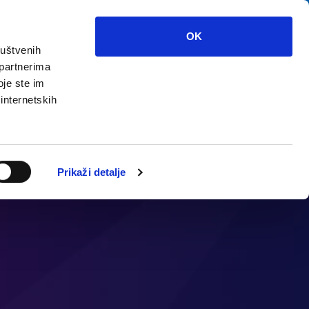
OK
ruštvenih
 partnerima
треть?
Мультимедиа
инфо
oje ste im
 internetskih
Prikaži detalje