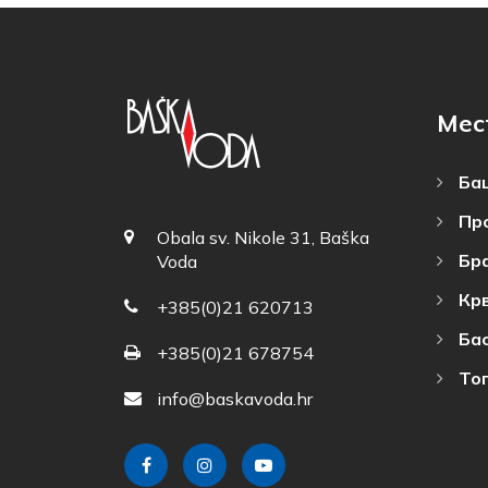
Мес
Баш
Пр
Obala sv. Nikole 31, Baška
Бр
Voda
Кр
+385(0)21 620713
Ба
+385(0)21 678754
То
info@baskavoda.hr