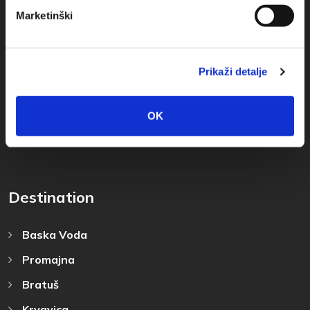
Obala sv. Nikole 31, Baška Voda
Marketinški
+385(0)21 620713
+385(0)21 678754
Prikaži detalje
info@baskavoda.hr
OK
Destination
Baska Voda
Promajna
Bratuš
Krvavica