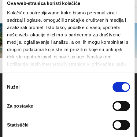
Ova web-stranica koristi kolačiće
Kolačiće upotrebljavamo kako bismo personalizirali
sadržaj i oglase, omogućili značajke društvenih medija i
analizirali promet. Isto tako, podatke o vašoj upotrebi
naše web-lokacije dijelimo s partnerima za društvene
medije, oglašavanje i analizu, a oni ih mogu kombinirati s
drugim podacima koje ste im pružili ili koje su prikupili
dok ste upotrebljavali njihove usluge. Nastavkom
korištenja naših internetskih stranica vi prihvaćate našu
upotrebu kolačića.
Odabir
Nužni
pristanka
Za postavke
Statistički