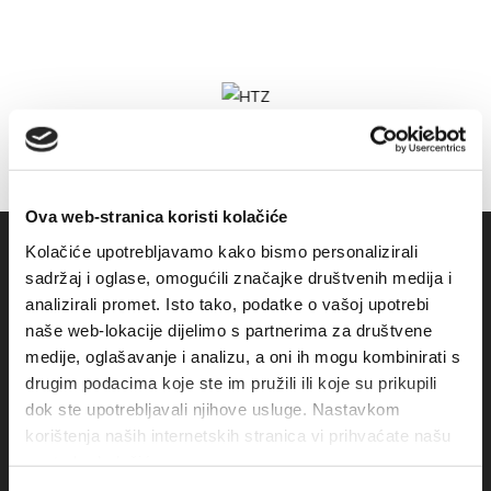
Ova web-stranica koristi kolačiće
Kolačiće upotrebljavamo kako bismo personalizirali
sadržaj i oglase, omogućili značajke društvenih medija i
analizirali promet. Isto tako, podatke o vašoj upotrebi
naše web-lokacije dijelimo s partnerima za društvene
medije, oglašavanje i analizu, a oni ih mogu kombinirati s
drugim podacima koje ste im pružili ili koje su prikupili
dok ste upotrebljavali njihove usluge. Nastavkom
korištenja naših internetskih stranica vi prihvaćate našu
Obala sv. Nikole 31, Baška Voda
upotrebu kolačića.
+385(0)21 620713