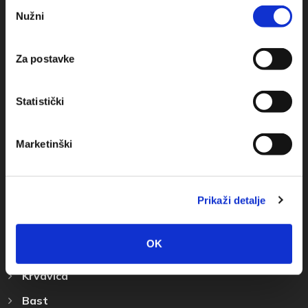
Odabir
Nužni
pristanka
+385(0)21 678754
info@baskavoda.hr
Za postavke
Statistički
Marketinški
Otkrijte Destinaciju
Prikaži detalje
Baška Voda
Promajna
OK
Bratuš
Krvavica
Bast