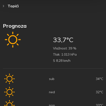
Topići
Prognoza
33,7°C
Vlažnost:
39 %
Tlak:
1.013 hPa
S 8,28 km/h
sub
34°C
ned
32°C
pon
33°C