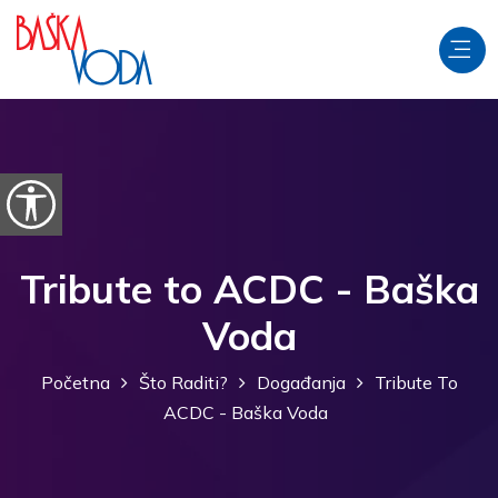
Preskoči na sadržaj
Prikaži postavke pristupačnosti
Tribute to ACDC - Baška
Voda
Početna
Što Raditi?
Događanja
Tribute To
ACDC - Baška Voda