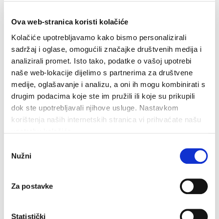
Brošure
Info
Kontakt
Ova web-stranica koristi kolačiće
Kako do nas
Turističke informacije
Kolačiće upotrebljavamo kako bismo personalizirali
Anketa
sadržaj i oglase, omogućili značajke društvenih medija i
Pristup informacijama
analizirali promet. Isto tako, podatke o vašoj upotrebi
Kutak za članove TZ
Obavijesti
naše web-lokacije dijelimo s partnerima za društvene
Upute i priručnik za iznajmljivače
medije, oglašavanje i analizu, a oni ih mogu kombinirati s
Kućni red
drugim podacima koje ste im pružili ili koje su prikupili
eVisitor
mVisitor
dok ste upotrebljavali njihove usluge. Nastavkom
Turizam za sve
korištenja naših internetskih stranica vi prihvaćate našu
Cookiepolicy
upotrebu kolačića.
Odabir
Nužni
pristanka
Za postavke
Statistički