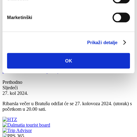
Marketinški
Kontakti
Obala sv. Nikole 31, Baška Voda
+385(0)21 620713
Prikaži detalje
info@baskavoda.hr
Ribarska večer u Bratušu
OK
Početna
Što raditi?
Događanja
Ribarska večer u Bratušu
Prethodno
Sljedeći
27. kol 2024.
Ribarsla večer u Bratušu održat će se 27. kolovoza 2024. (utorak) s
početkom u 20.00 sati.