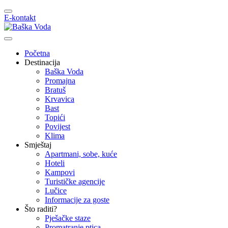
E-kontakt
Početna
Destinacija
Baška Voda
Promajna
Bratuš
Krvavica
Bast
Topići
Povijest
Klima
Smještaj
Apartmani, sobe, kuće
Hoteli
Kampovi
Turističke agencije
Lučice
Informacije za goste
Što raditi?
Pješačke staze
Promatranje ptica