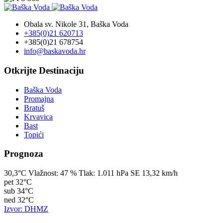
Obala sv. Nikole 31, Baška Voda
+385(0)21 620713
+385(0)21 678754
info@baskavoda.hr
Otkrijte Destinaciju
Baška Voda
Promajna
Bratuš
Krvavica
Bast
Topići
Prognoza
30,3°C
Vlažnost:
47 %
Tlak:
1.011 hPa
SE 13,32 km/h
pet
32°C
sub
34°C
ned
32°C
Izvor: DHMZ