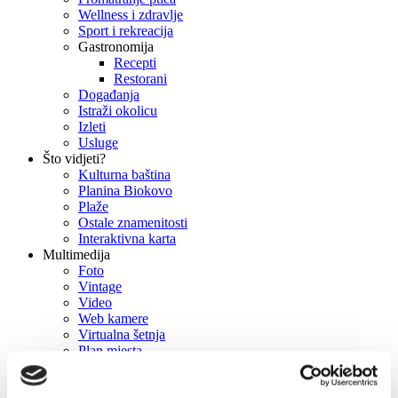
Wellness i zdravlje
Sport i rekreacija
Gastronomija
Recepti
Restorani
Događanja
Istraži okolicu
Izleti
Usluge
Što vidjeti?
Kulturna baština
Planina Biokovo
Plaže
Ostale znamenitosti
Interaktivna karta
Multimedija
Foto
Vintage
Video
Web kamere
Virtualna šetnja
Plan mjesta
Filmske lokacije
Press