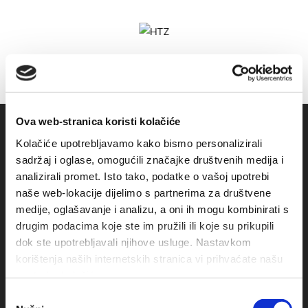
Ova web-stranica koristi kolačiće
Kolačiće upotrebljavamo kako bismo personalizirali
sadržaj i oglase, omogućili značajke društvenih medija i
analizirali promet. Isto tako, podatke o vašoj upotrebi
naše web-lokacije dijelimo s partnerima za društvene
medije, oglašavanje i analizu, a oni ih mogu kombinirati s
drugim podacima koje ste im pružili ili koje su prikupili
dok ste upotrebljavali njihove usluge. Nastavkom
Obala sv. Nikole 31, Baška Voda
korištenja naših internetskih stranica vi prihvaćate našu
upotrebu kolačića.
+385(0)21 620713
Odabir
+385(0)21 678754