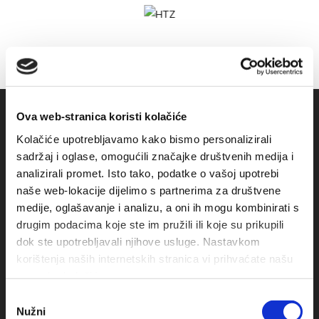
Ova web-stranica koristi kolačiće
Kolačiće upotrebljavamo kako bismo personalizirali
sadržaj i oglase, omogućili značajke društvenih medija i
analizirali promet. Isto tako, podatke o vašoj upotrebi
naše web-lokacije dijelimo s partnerima za društvene
medije, oglašavanje i analizu, a oni ih mogu kombinirati s
drugim podacima koje ste im pružili ili koje su prikupili
Obala sv. Nikole 31, Baška Voda
dok ste upotrebljavali njihove usluge. Nastavkom
korištenja naših internetskih stranica vi prihvaćate našu
+385(0)21 620713
upotrebu kolačića.
Odabir
+385(0)21 678754
Nužni
pristanka