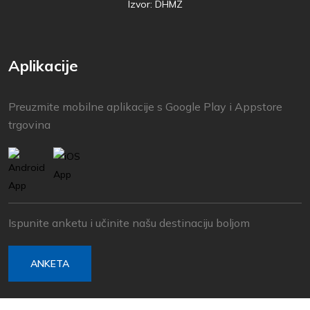
Izvor: DHMZ
Aplikacije
Preuzmite mobilne aplikacije s Google Play i Appstore
trgovina
Ispunite anketu i učinite našu destinaciju boljom
ANKETA