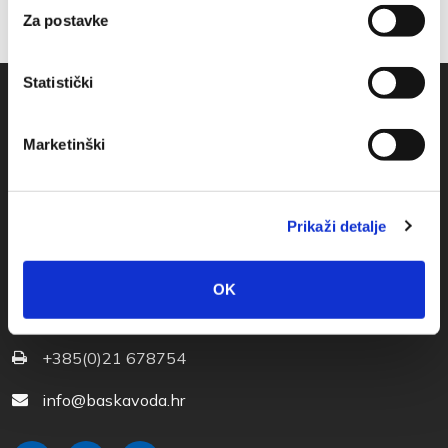
Za postavke
Statistički
Marketinški
Prikaži detalje
Obala sv. Nikole 31, Baška Voda
OK
+385(0)21 620713
+385(0)21 678754
info@baskavoda.hr