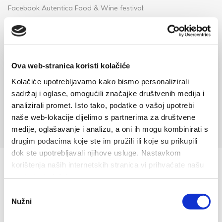
Facebook Autentica Food & Wine festival:
https://www.facebook.com/profile.php?id=61558705776498
Instagram Autentica Food & Wine festival:
https://www.instagram.com/autentica.food.and.wine/
Ova web-stranica koristi kolačiće
Kolačiće upotrebljavamo kako bismo personalizirali
sadržaj i oglase, omogućili značajke društvenih medija i
Dalmatinska marenda u restoranima (327,409 kB)
analizirali promet. Isto tako, podatke o vašoj upotrebi
naše web-lokacije dijelimo s partnerima za društvene
medije, oglašavanje i analizu, a oni ih mogu kombinirati s
drugim podacima koje ste im pružili ili koje su prikupili
dok ste upotrebljavali njihove usluge. Nastavkom
korištenja naših internetskih stranica vi prihvaćate našu
upotrebu kolačića.
Odabir
Nužni
pristanka