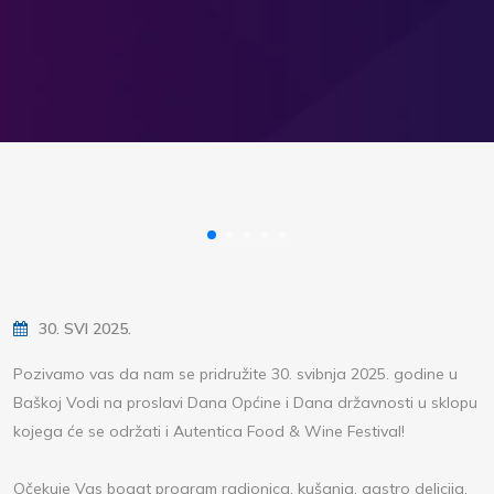
30. SVI 2025.
Pozivamo vas da nam se pridružite 30. svibnja 2025. godine u
Baškoj Vodi na proslavi Dana Općine i Dana državnosti u sklopu
kojega će se održati i Autentica Food & Wine Festival!
Očekuje Vas bogat program radionica, kušanja, gastro delicija,