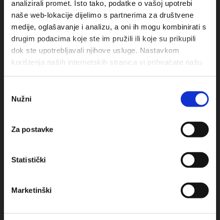
analizirali promet. Isto tako, podatke o vašoj upotrebi
naše web-lokacije dijelimo s partnerima za društvene
medije, oglašavanje i analizu, a oni ih mogu kombinirati s
drugim podacima koje ste im pružili ili koje su prikupili
dok ste upotrebljavali njihove usluge. Nastavkom
korištenja naših internetskih stranica vi prihvaćate našu
upotrebu kolačića.
Odabir
Obala sv. Nikole 31, Baška Voda
Nužni
pristanka
+385(0)21 620713
Za postavke
+385(0)21 678754
info@baskavoda.hr
Statistički
Marketinški