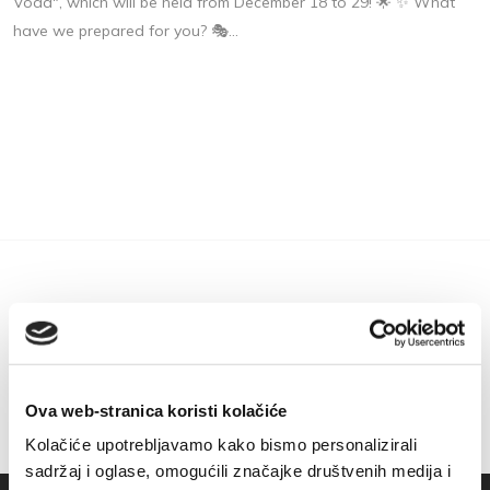
Voda", which will be held from December 18 to 29! 🌟 ✨ What
have we prepared for you? 🎭...
Ova web-stranica koristi kolačiće
Kolačiće upotrebljavamo kako bismo personalizirali
sadržaj i oglase, omogućili značajke društvenih medija i