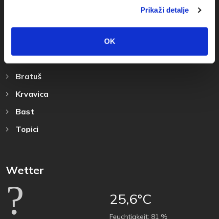
Prikaži detalje
Reiseziel
Baska Voda
OK
Promajna
Bratuš
Krvavica
Bast
Topici
Wetter
25,6°C
Feuchtigkeit:
81 %