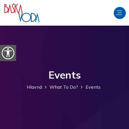
Preskočiť na obsah
Otvorte možnosti dostupnosti
Events
Hlavná
What To Do?
Events