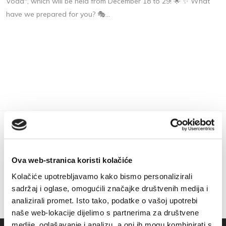
Voda", which will be held from December 18 to 29! 🌟 ✨ What
have we prepared for you? 🎭...
Ova web-stranica koristi kolačiće
Kolačiće upotrebljavamo kako bismo personalizirali
sadržaj i oglase, omogućili značajke društvenih medija i
analizirali promet. Isto tako, podatke o vašoj upotrebi
naše web-lokacije dijelimo s partnerima za društvene
medije, oglašavanje i analizu, a oni ih mogu kombinirati s