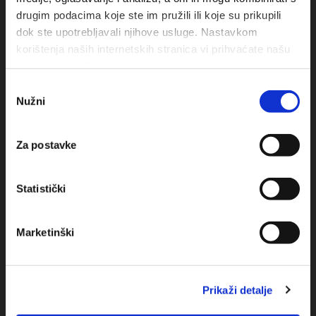
drugim podacima koje ste im pružili ili koje su prikupili
dok ste upotrebljavali njihove usluge. Nastavkom
korištenja naših internetskih stranica vi prihvaćate našu
upotrebu kolačića.
Odabir
Nužni
pristanka
Obala sv. Nikole 31, Baška Voda
Za postavke
+385(0)21 620713
Statistički
+385(0)21 678754
info@baskavoda.hr
Marketinški
Prikaži detalje