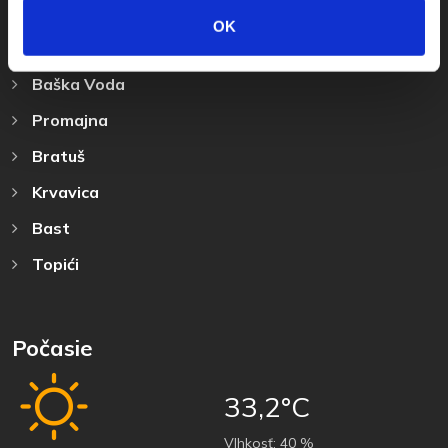
Destinácia
OK
Baška Voda
Promajna
Bratuš
Krvavica
Bast
Topići
Počasie
33,2°C
Vlhkosť:
40 %