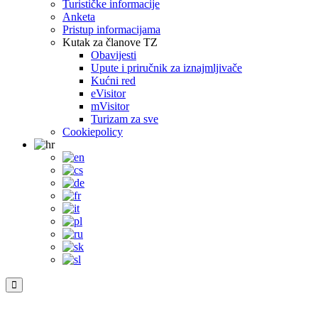
Turističke informacije
Anketa
Pristup informacijama
Kutak za članove TZ
Obavijesti
Upute i priručnik za iznajmljivače
Kućni red
eVisitor
mVisitor
Turizam za sve
Cookiepolicy