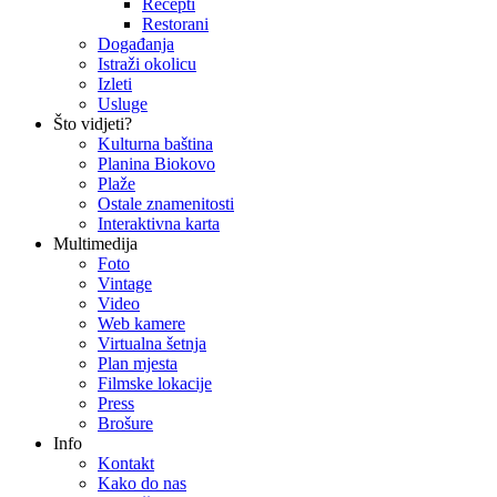
Recepti
Restorani
Događanja
Istraži okolicu
Izleti
Usluge
Što vidjeti?
Kulturna baština
Planina Biokovo
Plaže
Ostale znamenitosti
Interaktivna karta
Multimedija
Foto
Vintage
Video
Web kamere
Virtualna šetnja
Plan mjesta
Filmske lokacije
Press
Brošure
Info
Kontakt
Kako do nas