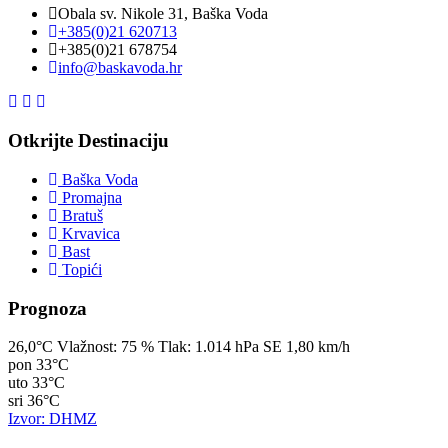
Obala sv. Nikole 31, Baška Voda
+385(0)21 620713
+385(0)21 678754
info@baskavoda.hr
Otkrijte Destinaciju
Baška Voda
Promajna
Bratuš
Krvavica
Bast
Topići
Prognoza
26,0°C
Vlažnost:
75 %
Tlak:
1.014 hPa
SE 1,80 km/h
pon
33°C
uto
33°C
sri
36°C
Izvor: DHMZ