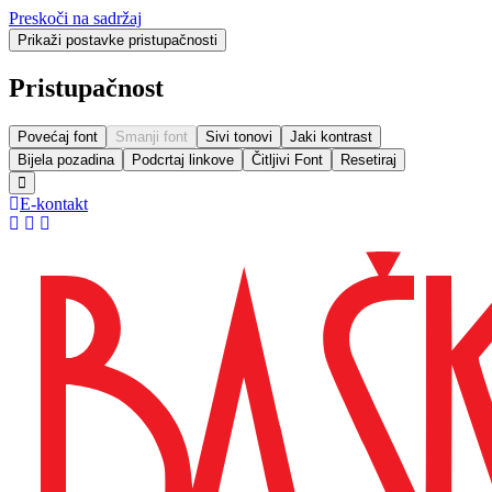
Preskoči na sadržaj
Prikaži postavke pristupačnosti
Pristupačnost
Povećaj font
Smanji font
Sivi tonovi
Jaki kontrast
Bijela pozadina
Podcrtaj linkove
Čitljivi Font
Resetiraj
E-kontakt