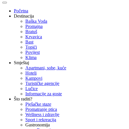
Početna
Destinacija
Baška Voda
Promajna
Bratuš
Krvavica
Bast
Topići
Povijest
Klima
Smještaj
Apartmani, sobe, kuće
Hoteli
Kampovi
Turističke agencije
Lučice
Informacije za goste
Što raditi?
Pješačke staze
Promatranje ptica
Wellness i zdravlje
Sport i rekreacija
Gastronomija