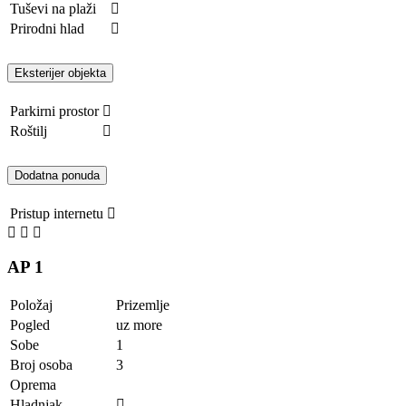
Tuševi na plaži
Prirodni hlad
Eksterijer objekta
Parkirni prostor
Roštilj
Dodatna ponuda
Pristup internetu
AP 1
Položaj
Prizemlje
Pogled
uz more
Sobe
1
Broj osoba
3
Oprema
Hladnjak