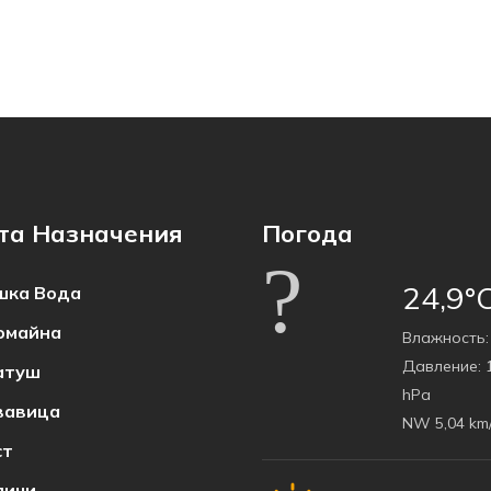
та Назначения
Погода
24,9°
ка Bода
омайна
Bлажность:
Давление:
1
атуш
hPa
вавица
NW 5,04 km
ст
пичи