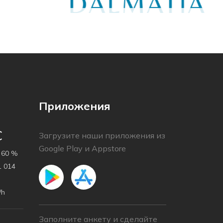
Приложения
C
Загрузите наши приложения из
Google Play и Appstore
60 %
 014
/h
Заполните анкету и сделайте