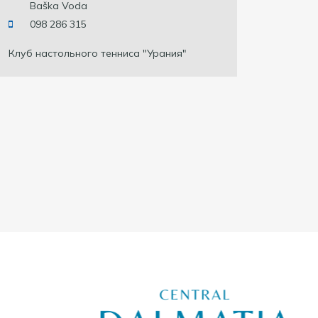
Baška Voda
098 286 315
Клуб настольного тенниса "Урания"