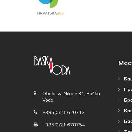
Мес
Баш
Пр
Obala sv. Nikole 31, Baška
Бр
Voda
Кр
+385(0)21 620713
Ба
+385(0)21 678754
То