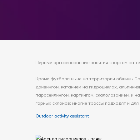
Первые организованные занятия спортом на те
Кроме футбола ныне на территории общины Баш
дайвингом, катанием на гидроциклах, альпиниз
парасейлингом, картингом, скалолазанием, и
горных склонов; многие трассы подходят и для
Outdoor activity assistant