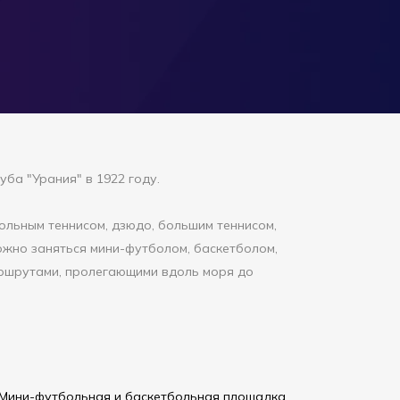
ба "Урания" в 1922 году.
ольным теннисом, дзюдо, большим теннисом,
ожно заняться мини-футболом, баскетболом,
аршрутами, пролегающими вдоль моря до