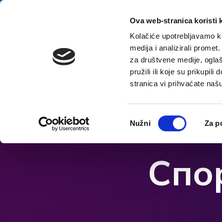
перейти к содержанию
E-contact
Ova web-stranica koristi 
Kolačiće upotrebljavamo ka
medija i analizirali promet
Домой
Назна
za društvene medije, oglaš
pružili ili koje su prikupil
stranica vi prihvaćate naš
Откройте параметры доступности
Odabir
Nužni
Za p
pristanka
Спо