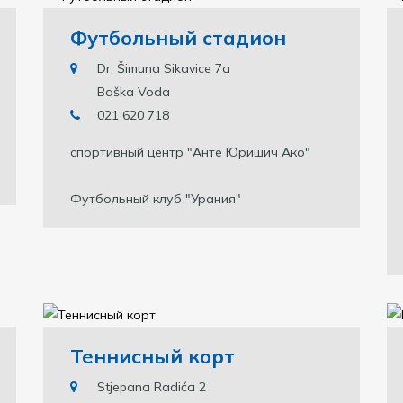
Футбольный стадион
Dr. Šimuna Sikavice 7a
Baška Voda
021 620 718
спортивный центр "Анте Юришич Ако"
Футбольный клуб "Урания"
Теннисный корт
Stjepana Radića 2