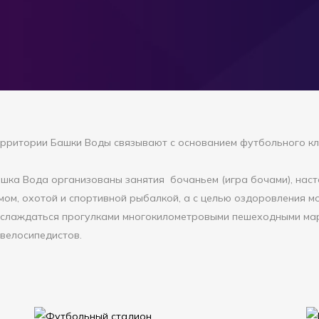
рритории Башки Воды связывают с основанием футбольного клу
ка Вода организованы занятия бочаньем (игра бочами), наст
мом, охотой и спортивной рыбалкой, а с целью оздоровления м
 наслаждаться прогулками многокилометровыми пешеходными м
 велосипедистов.