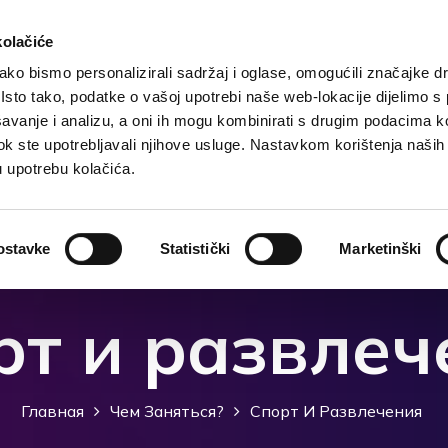
kolačiće
ko bismo personalizirali sadržaj i oglase, omogućili značajke d
. Isto tako, podatke o vašoj upotrebi naše web-lokacije dijelimo s
чения
Размещение
Чем заняться?
Что посмо
avanje i analizu, a oni ih mogu kombinirati s drugim podacima k
i dok ste upotrebljavali njihove usluge. Nastavkom korištenja naših
u upotrebu kolačića.
ostavke
Statistički
Marketinški
рт и развлеч
Главная
Чем Заняться?
Спорт И Развлечения