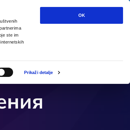
OK
ruštvenih
 partnerima
треть?
Мультимедиа
инфо
oje ste im
 internetskih
Prikaži detalje
ения