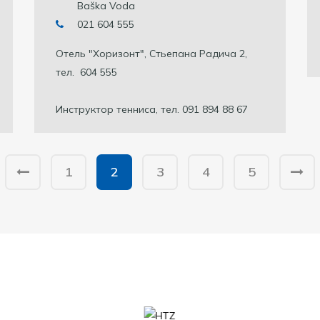
Baška Voda
021 604 555
Отель "Хоризонт", Стьепана Радича 2,
тел. 604 555
Инструктор тенниса, тел. 091 894 88 67
1
2
3
4
5