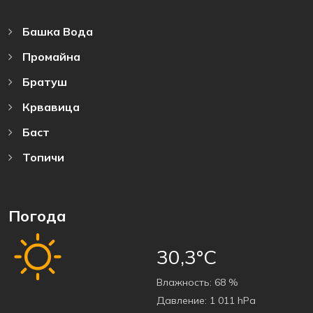
Башка Bода
Промайна
Братуш
Крвавица
Баст
Топичи
Погода
30,3°C
Bлажность:
68 %
Давление:
1 011 hPa