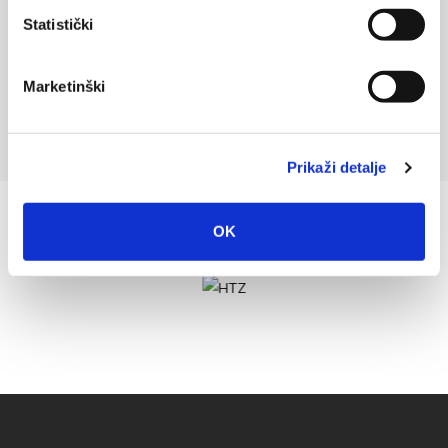
Statistički
1
2
Marketinški
Prikaži detalje
OK