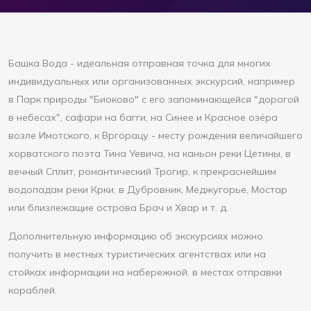
Башка Вода - идеальная отправная точка для многих
индивидуальных или организованных экскурсий, например
в Парк природы "Биоково" с его запоминающейся "дорогой
в небесах", сафари на багги, на Синее и Красное озёра
возле Имотского, к Вргорацу - месту рождения величайшего
хорватского поэта Тина Уевича, на каньон реки Цетины, в
вечный Сплит, романтический Трогир, к прекраснейшим
водопадам реки Крки, в Дубровник, Меджугорье, Мостар
или близлежащие острова Брач ​​и Хвар и т. д.
Дополнительную информацию об экскурсиях можно
получить в местных туристических агентствах или на
стойках информации на набережной, в местах отправки
кораблей.