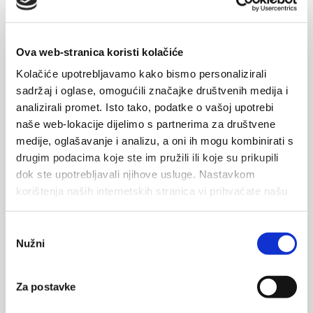
Отправить е. почта
cetinaraft.com
Ova web-stranica koristi kolačiće
Kolačiće upotrebljavamo kako bismo personalizirali
sadržaj i oglase, omogućili značajke društvenih medija i
analizirali promet. Isto tako, podatke o vašoj upotrebi
TP Line
naše web-lokacije dijelimo s partnerima za društvene
medije, oglašavanje i analizu, a oni ih mogu kombinirati s
www.tp-line.hr/en/
drugim podacima koje ste im pružili ili koje su prikupili
dok ste upotrebljavali njihove usluge. Nastavkom
korištenja naših internetskih stranica vi prihvaćate našu
upotrebu kolačića.
Odabir
Jadrolinija
Nužni
pristanka
www.jadrolinija.hr/en/home
Za postavke