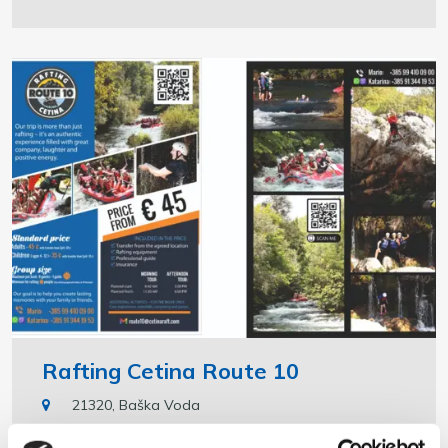
Rafting Cetina Route 10
21320, Baška Voda
+385994100900