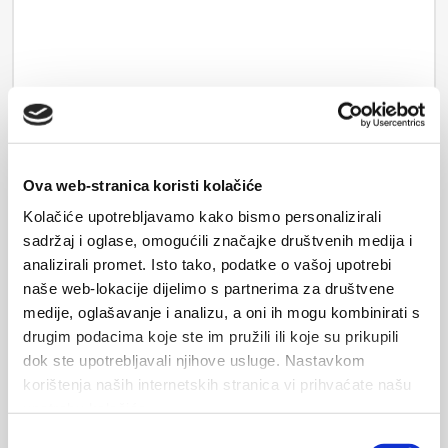
Ваши данные будут отправлены владельцу жилья и
Ova web-stranica koristi kolačiće
сохранены на почтовом сервере.
Kolačiće upotrebljavamo kako bismo personalizirali
sadržaj i oglase, omogućili značajke društvenih medija i
analizirali promet. Isto tako, podatke o vašoj upotrebi
ОТПРАВИТЬ
naše web-lokacije dijelimo s partnerima za društvene
medije, oglašavanje i analizu, a oni ih mogu kombinirati s
drugim podacima koje ste im pružili ili koje su prikupili
dok ste upotrebljavali njihove usluge. Nastavkom
korištenja naših internetskih stranica vi prihvaćate našu
upotrebu kolačića.
Odabir