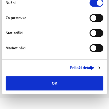
Nužni
pristanka
Za postavke
Statistički
Marketinški
Prikaži detalje
OK