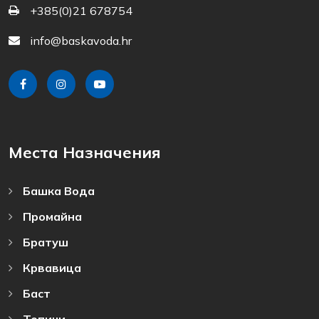
+385(0)21 678754
info@baskavoda.hr
Места Назначения
Башка Bода
Промайна
Братуш
Крвавица
Баст
Топичи