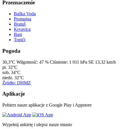
Przeznaczenie
Baška Voda
Promajna
Bratuš
Krvavica
Bast
Topići
Pogoda
30,3°C
Wilgotność:
47 %
Ciśnienie:
1 011 hPa
SE 13,32 km/h
pt.
32°C
sob.
34°C
niedz.
32°C
Źródło: DHMZ
Aplikacje
Pobierz nasze aplikacje z Google Play i Appstore
Wypełnij ankietę i ulepsz nasze miasto