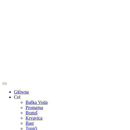
Główna
Cel
Baška Voda
Promajna
Bratuš
Krvavica
Bast
Topići