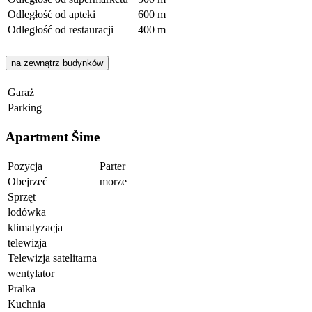
Odległość od apteki
600 m
Odległość od restauracji
400 m
na zewnątrz budynków
Garaż
Parking
Apartment Šime
Pozycja
Parter
Obejrzeć
morze
Sprzęt
lodówka
klimatyzacja
telewizja
Telewizja satelitarna
wentylator
Pralka
Kuchnia