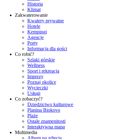
Historia
Klimat
Zakwaterowanie
Kwatery prywatne
Hotele
Kempingi
Agencje
Porty
Informacja dla gości
Co robić?
Szlaki górskie
Wellness
Sport i rekreacja
Imprezy
Poznaj okolicę
Wycieczki
Usługi
Co zobaczyć?
Dziedzictwo kulturowe
Planina Biokovo
Plaże
Ostale znamenitosti
Interaktywna mapa
Multimedia
Album na zdjęcia