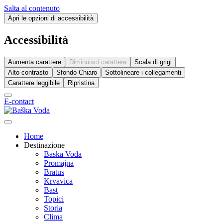
Salta al contenuto
Apri le opzioni di accessibilità
Accessibilità
Aumenta carattere
Diminuisci carattere
Scala di grigi
Alto contrasto
Sfondo Chiaro
Sottolineare i collegamenti
Carattere leggibile
Ripristina
E-contact
Home
Destinazione
Baska Voda
Promajna
Bratus
Krvavica
Bast
Topici
Storia
Clima