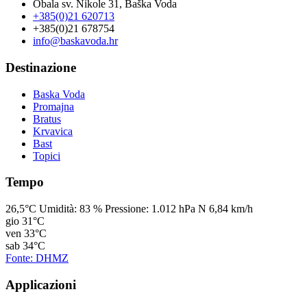
Obala sv. Nikole 31, Baška Voda
+385(0)21 620713
+385(0)21 678754
info@baskavoda.hr
Destinazione
Baska Voda
Promajna
Bratus
Krvavica
Bast
Topici
Tempo
26,5°C
Umidità:
83 %
Pressione:
1.012 hPa
N 6,84 km/h
gio
31°C
ven
33°C
sab
34°C
Fonte: DHMZ
Applicazioni