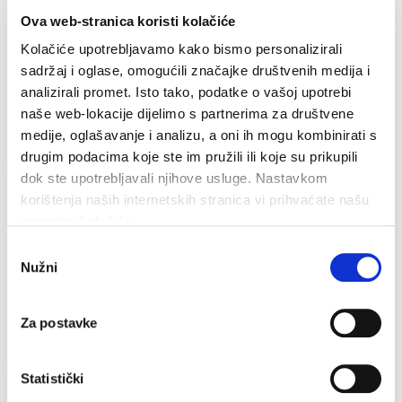
Ova web-stranica koristi kolačiće
Contatti
Kolačiće upotrebljavamo kako bismo personalizirali
Obala sv. Nikole 31, Baška Voda
+385(0)21 620713
sadržaj i oglase, omogućili značajke društvenih medija i
info@baskavoda.hr
analizirali promet. Isto tako, podatke o vašoj upotrebi
Spiagge
naše web-lokacije dijelimo s partnerima za društvene
medije, oglašavanje i analizu, a oni ih mogu kombinirati s
Home
Cosa vedere?
Spiagge
drugim podacima koje ste im pružili ili koje su prikupili
dok ste upotrebljavali njihove usluge. Nastavkom
korištenja naših internetskih stranica vi prihvaćate našu
La spiaggia di Žbanjica
upotrebu kolačića.
Dalla darsena di Promajna al ruscello
Odabir
Nužni
Docce
pristanka
Cabine
Servizi di ristorazione e ricreazione
Lettini
Za postavke
Ombrelloni
Statistički
La spiaggia di Promajna