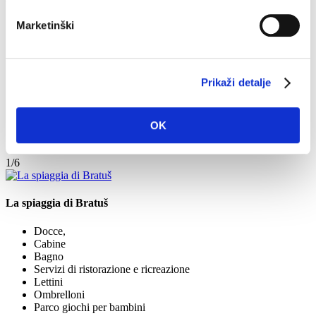
Marketinški
Dal ruscello al molo
Docce
Cabine
Bagno
Prikaži detalje
Servizi di ristorazione e ricreazione
Lettini
Ombrelloni
OK
Parco giochi per bambini
Bocciodromo
1/6
La spiaggia di Bratuš
Docce,
Cabine
Bagno
Servizi di ristorazione e ricreazione
Lettini
Ombrelloni
Parco giochi per bambini