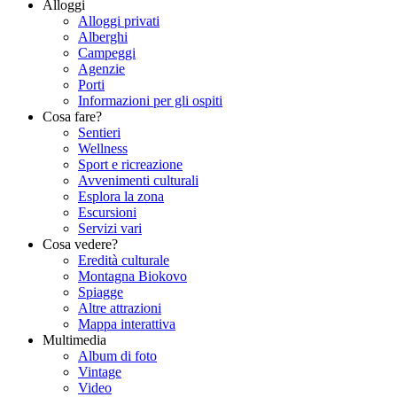
Alloggi
Alloggi privati
Alberghi
Campeggi
Agenzie
Porti
Informazioni per gli ospiti
Cosa fare?
Sentieri
Wellness
Sport e ricreazione
Avvenimenti culturali
Esplora la zona
Escursioni
Servizi vari
Cosa vedere?
Eredità culturale
Montagna Biokovo
Spiagge
Altre attrazioni
Mappa interattiva
Multimedia
Album di foto
Vintage
Video