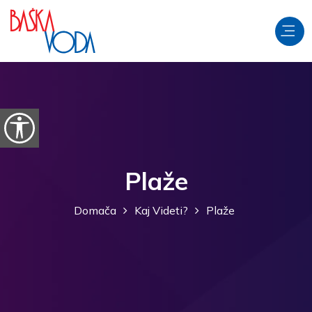
Preskoči na vsebino
Odpri možnosti dostopnosti
Plaže
Domača
Kaj Videti?
Plaže