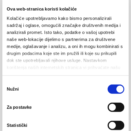
Ova web-stranica koristi kolačiće
Kolačiće upotrebljavamo kako bismo personalizirali
sadržaj i oglase, omogućili značajke društvenih medija i
analizirali promet. Isto tako, podatke o vašoj upotrebi
Plaža Krvavica
naše web-lokacije dijelimo s partnerima za društvene
prhe
medije, oglašavanje i analizu, a oni ih mogu kombinirati s
kabine
drugim podacima koje ste im pružili ili koje su prikupili
WC
dok ste upotrebljavali njihove usluge. Nastavkom
gostinstvo
korištenja naših internetskih stranica vi prihvaćate našu
upotrebu kolačića.
rekreacijske vsebine
otroško igrišče
Odabir
Nužni
ležalniki
pristanka
senčniki
Za postavke
1
2
Statistički