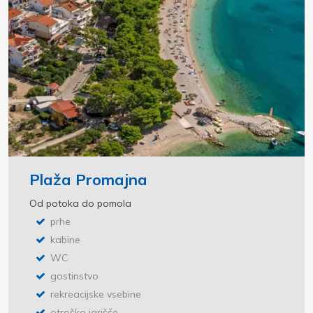
Plaža Promajna
Od potoka do pomola
prhe
kabine
WC
gostinstvo
rekreacijske vsebine
otroško igrišče