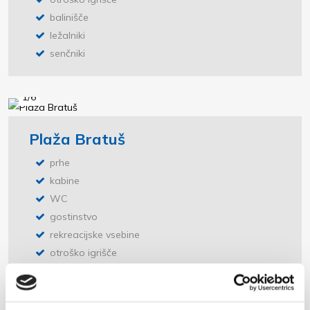
balinišče
ležalniki
senčniki
1/6
Plaža Bratuš
prhe
kabine
WC
gostinstvo
rekreacijske vsebine
otroško igrišče
plezalna stena
ležalniki
senčniki