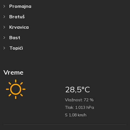
Promajna
Bratuš
Krvavica
Bast
Topići
Vreme
28,5°C
Vlažnost:
72 %
Tlak:
1.013 hPa
S 1,08 km/h