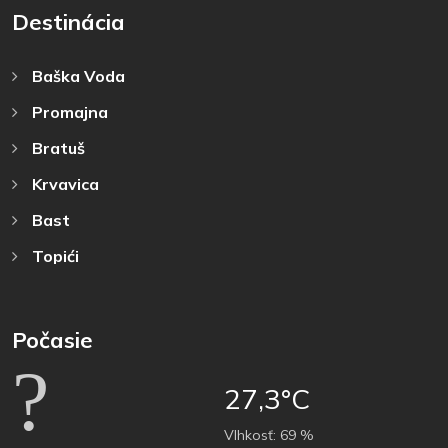
Destinácia
Baška Voda
Promajna
Bratuš
Krvavica
Bast
Topići
Počasie
27,3°C
Vlhkosť:
69 %