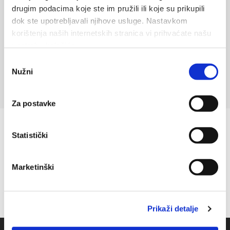
drugim podacima koje ste im pružili ili koje su prikupili
dok ste upotrebljavali njihove usluge. Nastavkom
1
2
korištenja naših internetskih stranica vi prihvaćate našu
upotrebu kolačića.
Odabir
Nužni
pristanka
Za postavke
Statistički
Marketinški
Prikaži detalje