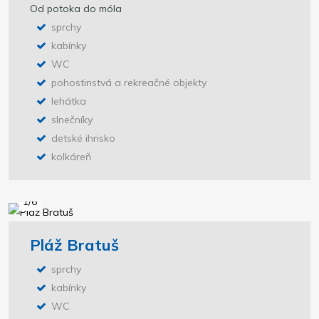
Od potoka do móla
sprchy
kabínky
WC
pohostinstvá a rekreačné objekty
lehátka
slnečníky
detské ihrisko
kolkáreň
1/6
Pláž Bratuš
sprchy
kabínky
WC