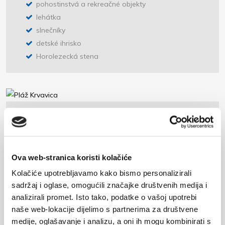
pohostinstvá a rekreačné objekty
lehátka
slnečníky
detské ihrisko
Horolezecká stena
Pláž Krvavica
sprchy
kabínky
Ova web-stranica koristi kolačiće
WC
Kolačiće upotrebljavamo kako bismo personalizirali
pohostinstvá a rekreačné objekty
sadržaj i oglase, omogućili značajke društvenih medija i
lehátka
analizirali promet. Isto tako, podatke o vašoj upotrebi
slnečníky
naše web-lokacije dijelimo s partnerima za društvene
detské ihrisko
medije, oglašavanje i analizu, a oni ih mogu kombinirati s