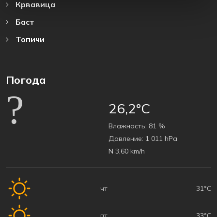
Крвавица
Баст
Топичи
Погода
26,2°C
Bлажность:
81 %
Давление:
1 011 hPa
N 3,60 km/h
чт
31°C
пт
33°C