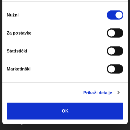
upotrebu kolačića.
Obala sv. Nikole 31, Baška Voda
Odabir
Nužni
+385(0)21 620713
pristanka
+385(0)21 678754
Za postavke
info@baskavoda.hr
Statistički
Marketinški
Места Назначения
Prikaži detalje
Башка Bода
OK
Промайна
Братуш