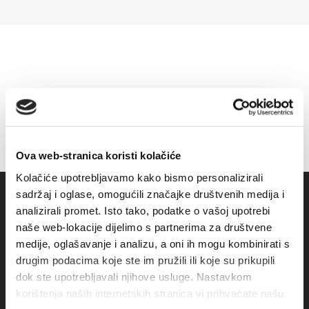
Ova web-stranica koristi kolačiće
Kolačiće upotrebljavamo kako bismo personalizirali
sadržaj i oglase, omogućili značajke društvenih medija i
analizirali promet. Isto tako, podatke o vašoj upotrebi
naše web-lokacije dijelimo s partnerima za društvene
medije, oglašavanje i analizu, a oni ih mogu kombinirati s
drugim podacima koje ste im pružili ili koje su prikupili
dok ste upotrebljavali njihove usluge. Nastavkom
korištenja naših internetskih stranica vi prihvaćate našu