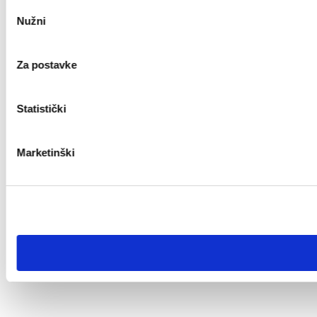
Odabir
Nužni
pristanka
Za postavke
Statistički
Marketinški