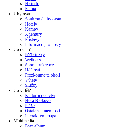
Historie
Klima
Ubytování
Soukromé ubytování
Hotely
Kampy
Agentury
Přístavy
Informace pro hosty
Co dělat?
Pěší stezky
Wellness
Sport a rekreace
Události
Prozkoumejte okolí
Výlety
Služby
Co vidět?
Kulturní dědictví
Hora Biokovo
Pláže
Ostale znamenitosti
Interaktivní mapa
Multimedia
Foto album