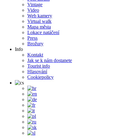
Vintage
Video
Web kamery
Virtual walk
Mapa města
Lokace natáčení
Press
Brožury
Info
Kontakt
Jak se k nám dostanete
Tourist info
Hlasování
Cookiepolicy