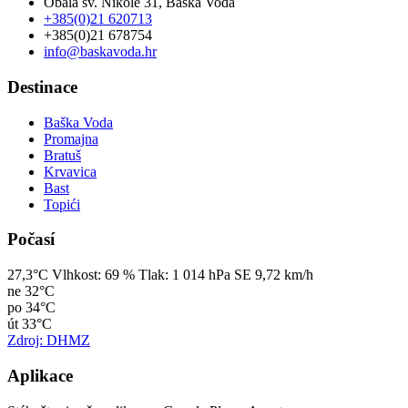
Obala sv. Nikole 31, Baška Voda
+385(0)21 620713
+385(0)21 678754
info@baskavoda.hr
Destinace
Baška Voda
Promajna
Bratuš
Krvavica
Bast
Topići
Počasí
27,3°C
Vlhkost:
69 %
Tlak:
1 014 hPa
SE 9,72 km/h
ne
32°C
po
34°C
út
33°C
Zdroj: DHMZ
Aplikace