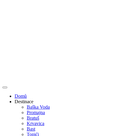
Domů
Destinace
Baška Voda
Promajna
Bratuš
Krvavica
Bast
Topići