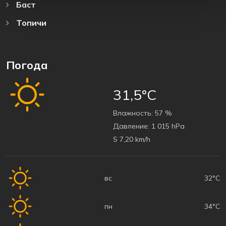
Баст
Топичи
Погода
31,5°C
Bлажность:
57 %
Давление:
1 015 hPa
S 7,20 km/h
вс
32°C
пн
34°C