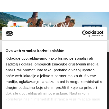
Ova web-stranica koristi kolačiće
Kolačiće upotrebljavamo kako bismo personalizirali
sadržaj i oglase, omogućili značajke društvenih medija i
analizirali promet. Isto tako, podatke o vašoj upotrebi
naše web-lokacije dijelimo s partnerima za društvene
medije, oglašavanje i analizu, a oni ih mogu kombinirati s
drugim podacima koje ste im pružili ili koje su prikupili
dok ste upotrebljavali njihove usluge. Nastavkom
korištenja naših internetskih stranica vi prihvaćate našu
Obala sv. Nikole 31, Baška Voda
upotrebu kolačića.