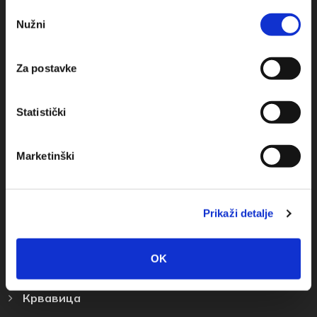
Odabir
+385(0)21 620713
Nužni
pristanka
+385(0)21 678754
Za postavke
info@baskavoda.hr
Statistički
Marketinški
Места Назначения
Prikaži detalje
Башка Bода
Промайна
OK
Братуш
Крвавица