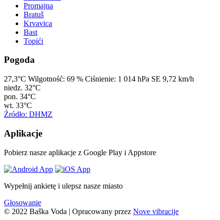
Promajna
Bratuš
Krvavica
Bast
Topići
Pogoda
27,3°C
Wilgotność:
69 %
Ciśnienie:
1 014 hPa
SE 9,72 km/h
niedz.
32°C
pon.
34°C
wt.
33°C
Źródło: DHMZ
Aplikacje
Pobierz nasze aplikacje z Google Play i Appstore
Wypełnij ankietę i ulepsz nasze miasto
Głosowanie
© 2022 Baška Voda | Opracowany przez
Nove vibracije