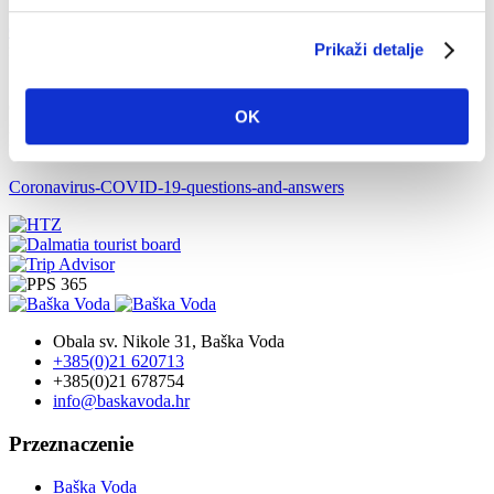
Główna
Info
Tourist info
Entry into the Republic of Croatia for
Prikaži detalje
foreign citizens
13 kwi 2021
On the following link you can find all important up-to-date
OK
information regarding the entry into the Republic of Croatia and
regarding the coronavirus (COVID-19) conditions:
Coronavirus-COVID-19-questions-and-answers
Obala sv. Nikole 31, Baška Voda
+385(0)21 620713
+385(0)21 678754
info@baskavoda.hr
Przeznaczenie
Baška Voda