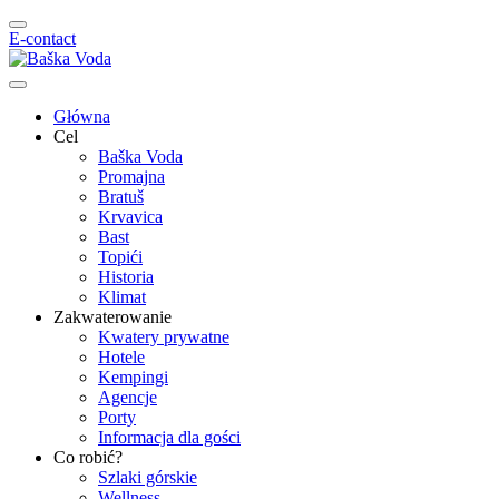
E-contact
Główna
Cel
Baška Voda
Promajna
Bratuš
Krvavica
Bast
Topići
Historia
Klimat
Zakwaterowanie
Kwatery prywatne
Hotele
Kempingi
Agencje
Porty
Informacja dla gości
Co robić?
Szlaki górskie
Wellness