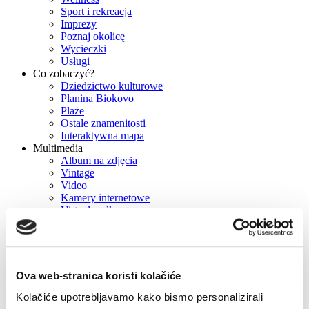
Sport i rekreacja
Imprezy
Poznaj okolicę
Wycieczki
Usługi
Co zobaczyć?
Dziedzictwo kulturowe
Planina Biokovo
Plaże
Ostale znamenitosti
Interaktywna mapa
Multimedia
Album na zdjęcia
Vintage
Video
Kamery internetowe
Virtual walk
Mapa miasta
Lokalizacje filmowania
Press
Broszury
Info
Ova web-stranica koristi kolačiće
Kontakt
Jak się tu dostać
Kolačiće upotrebljavamo kako bismo personalizirali