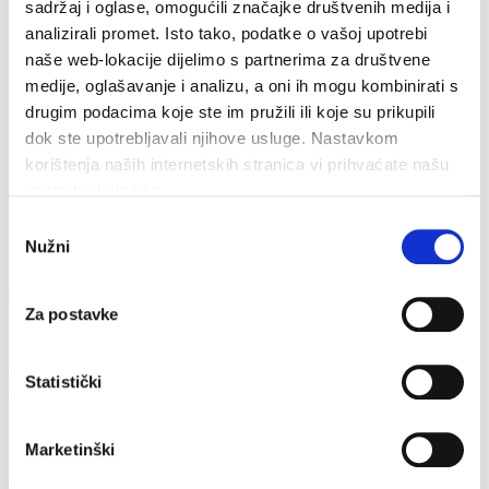
Tourist info
sadržaj i oglase, omogućili značajke društvenih medija i
Głosowanie
analizirali promet. Isto tako, podatke o vašoj upotrebi
Cookiepolicy
naše web-lokacije dijelimo s partnerima za društvene
medije, oglašavanje i analizu, a oni ih mogu kombinirati s
drugim podacima koje ste im pružili ili koje su prikupili
dok ste upotrebljavali njihove usluge. Nastavkom
korištenja naših internetskih stranica vi prihvaćate našu
upotrebu kolačića.
Odabir
Nužni
pristanka
Za postavke
Łączność
Obala sv. Nikole 31, Baška Voda
+385(0)21 620713
Statistički
info@baskavoda.hr
Entry into the Republic of Croatia for
Marketinški
foreign citizens