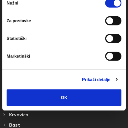
Nužni
pristanka
+385(0)21 678754
Za postavke
info@baskavoda.hr
Statistički
Marketinški
Destinace
Prikaži detalje
Baška Voda
Promajna
OK
Bratuš
Krvavica
Bast