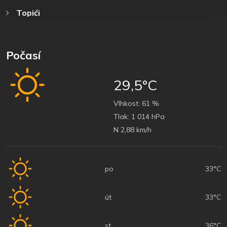
Topići
Počasí
29,5°C
Vlhkost:
61 %
Tlak:
1 014 hPa
N 2,88 km/h
po
33°C
út
33°C
st
36°C