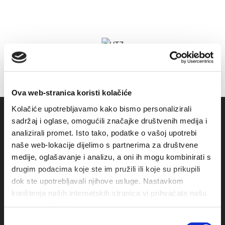
Ova web-stranica koristi kolačiće
Kolačiće upotrebljavamo kako bismo personalizirali
sadržaj i oglase, omogućili značajke društvenih medija i
analizirali promet. Isto tako, podatke o vašoj upotrebi
naše web-lokacije dijelimo s partnerima za društvene
medije, oglašavanje i analizu, a oni ih mogu kombinirati s
drugim podacima koje ste im pružili ili koje su prikupili
dok ste upotrebljavali njihove usluge. Nastavkom
korištenja naših internetskih stranica vi prihvaćate našu
Obala sv. Nikole 31, Baška Voda
upotrebu kolačića.
Odabir
+385(0)21 620713