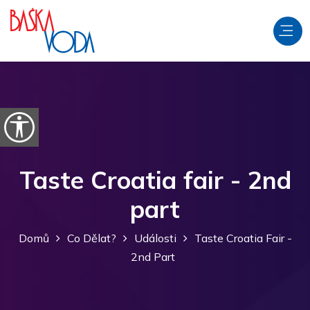
Přeskočit na obsah
Otevřít možnosti usnadnění
Taste Croatia fair - 2nd
part
Domů
Co Dělat?
Události
Taste Croatia Fair -
2nd Part