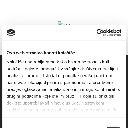
Ova web-stranica koristi kolačiće
Kolačiće upotrebljavamo kako bismo personalizirali
sadržaj i oglase, omogućili značajke društvenih medija i
analizirali promet. Isto tako, podatke o vašoj upotrebi
naše web-lokacije dijelimo s partnerima za društvene
medije, oglašavanje i analizu, a oni ih mogu kombinirati s
drugim podacima koje ste im pružili ili koje su prikupili
dok ste upotrebljavali njihove usluge. Nastavkom
korištenja naših internetskih stranica vi prihvaćate našu
Obala sv. Nikole 31, Baška Voda
upotrebu kolačića.
Odabir
+385(0)21 620713