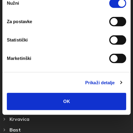
Nužni
pristanka
+385(0)21 678754
Za postavke
info@baskavoda.hr
Statistički
Marketinški
Destinazione
Prikaži detalje
Baska Voda
Promajna
OK
Bratus
Krvavica
Bast