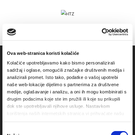
Ova web-stranica koristi kolačiće
Kolačiće upotrebljavamo kako bismo personalizirali
sadržaj i oglase, omogućili značajke društvenih medija i
analizirali promet. Isto tako, podatke o vašoj upotrebi
naše web-lokacije dijelimo s partnerima za društvene
medije, oglašavanje i analizu, a oni ih mogu kombinirati s
drugim podacima koje ste im pružili ili koje su prikupili
dok ste upotrebljavali njihove usluge. Nastavkom
Obala sv. Nikole 31, Baška Voda
korištenja naših internetskih stranica vi prihvaćate našu
upotrebu kolačića.
+385(0)21 620713
Odabir
+385(0)21 678754