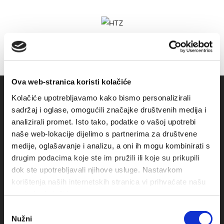
Ova web-stranica koristi kolačiće
Kolačiće upotrebljavamo kako bismo personalizirali
sadržaj i oglase, omogućili značajke društvenih medija i
analizirali promet. Isto tako, podatke o vašoj upotrebi
naše web-lokacije dijelimo s partnerima za društvene
medije, oglašavanje i analizu, a oni ih mogu kombinirati s
drugim podacima koje ste im pružili ili koje su prikupili
dok ste upotrebljavali njihove usluge. Nastavkom
Obala sv. Nikole 31, Baška Voda
korištenja naših internetskih stranica vi prihvaćate našu
upotrebu kolačića.
+385(0)21 620713
Odabir
Nužni
pristanka
+385(0)21 678754