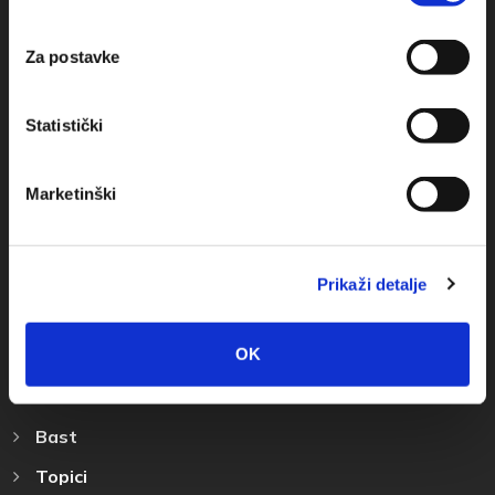
info@baskavoda.hr
Za postavke
Statistički
Marketinški
Destinazione
Baska Voda
Prikaži detalje
Promajna
OK
Bratus
Krvavica
Bast
Topici