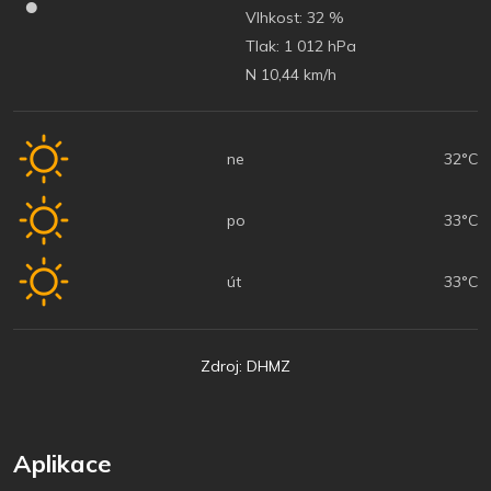
Vlhkost:
32 %
Tlak:
1 012 hPa
N 10,44 km/h
ne
32°C
po
33°C
út
33°C
Zdroj: DHMZ
Aplikace