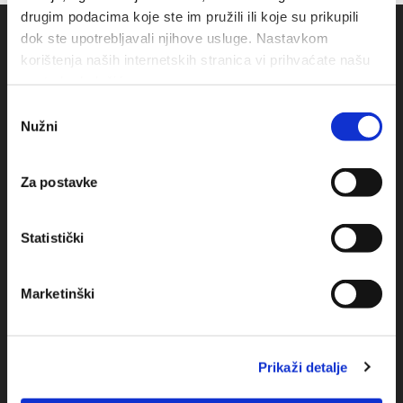
drugim podacima koje ste im pružili ili koje su prikupili
dok ste upotrebljavali njihove usluge. Nastavkom
korištenja naših internetskih stranica vi prihvaćate našu
upotrebu kolačića.
Odabir
Nužni
pristanka
Za postavke
Obala sv. Nikole 31, Baška Voda
+385(0)21 620713
Statistički
+385(0)21 678754
Marketinški
info@baskavoda.hr
Prikaži detalje