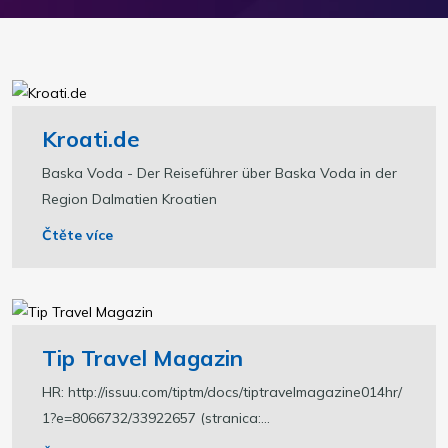
Kroati.de
Baska Voda - Der Reiseführer über Baska Voda in der
Region Dalmatien Kroatien
Čtěte více
Tip Travel Magazin
HR: http://issuu.com/tiptm/docs/tiptravelmagazine014hr/
1?e=8066732/33922657 (stranica:...