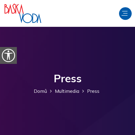
Přeskočit na obsah
Otevřít možnosti usnadnění
Press
Domů
Multimedia
Press