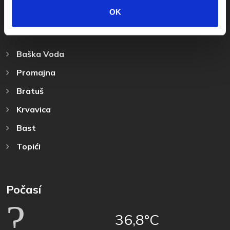
OK
Destinace
Baška Voda
Promajna
Bratuš
Krvavica
Bast
Topići
Počasí
36,8°C