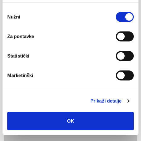
upotrebu kolačića.
Odabir
Nužni
pristanka
Za postavke
Statistički
Marketinški
Prikaži detalje
OK