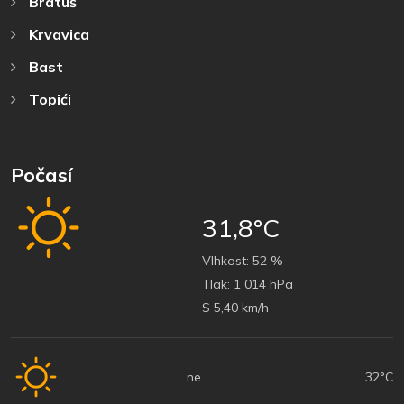
Bratuš
Krvavica
Bast
Topići
Počasí
31,8°C
Vlhkost:
52 %
Tlak:
1 014 hPa
S 5,40 km/h
ne
32°C