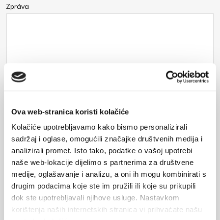
Zpráva
Ova web-stranica koristi kolačiće
Kolačiće upotrebljavamo kako bismo personalizirali
sadržaj i oglase, omogućili značajke društvenih medija i
Vaše data budou zaslána majiteli ubytování a uložena na e-
analizirali promet. Isto tako, podatke o vašoj upotrebi
mailovém serveru.
naše web-lokacije dijelimo s partnerima za društvene
medije, oglašavanje i analizu, a oni ih mogu kombinirati s
drugim podacima koje ste im pružili ili koje su prikupili
ODESLAT
dok ste upotrebljavali njihove usluge. Nastavkom
korištenja naših internetskih stranica vi prihvaćate našu