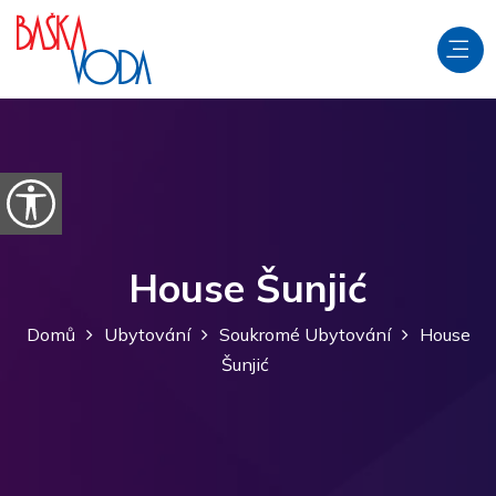
Přeskočit na obsah
Otevřít možnosti usnadnění
House Šunjić
Domů
Ubytování
Soukromé Ubytování
House
Šunjić