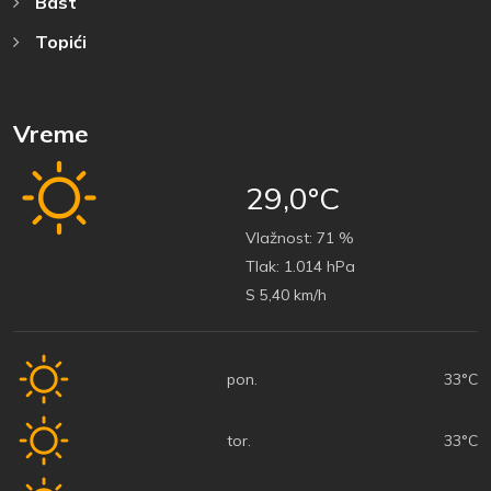
Bast
Topići
Vreme
29,0°C
Vlažnost:
71 %
Tlak:
1.014 hPa
S 5,40 km/h
pon.
33°C
tor.
33°C