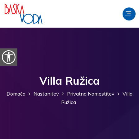
Preskoči na vsebino
Odpri možnosti dostopnosti
Villa Ružica
Domača
Nastanitev
Privatna Namestitev
Villa
Ružica