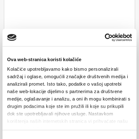
Ova web-stranica koristi kolačiće
Podatki bodo poslani lastniku nastanitve in shranjeni na e-
Kolačiće upotrebljavamo kako bismo personalizirali
sadržaj i oglase, omogućili značajke društvenih medija i
poštnem strežniku.
analizirali promet. Isto tako, podatke o vašoj upotrebi
naše web-lokacije dijelimo s partnerima za društvene
POŠLJI
medije, oglašavanje i analizu, a oni ih mogu kombinirati s
drugim podacima koje ste im pružili ili koje su prikupili
dok ste upotrebljavali njihove usluge. Nastavkom
korištenja naših internetskih stranica vi prihvaćate našu
upotrebu kolačića.
Odabir