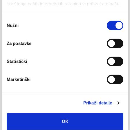
POŠLJI
korištenja naših internetskih stranica vi prihvaćate našu
upotrebu kolačića.
Odabir
Nužni
pristanka
Za postavke
Statistički
Marketinški
Prikaži detalje
OK