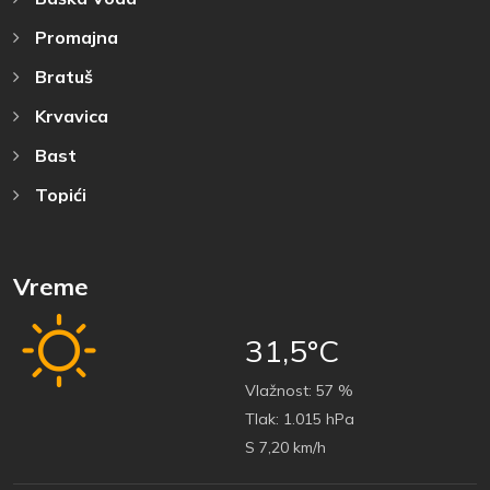
Promajna
Bratuš
Krvavica
Bast
Topići
Vreme
31,5°C
Vlažnost:
57 %
Tlak:
1.015 hPa
S 7,20 km/h