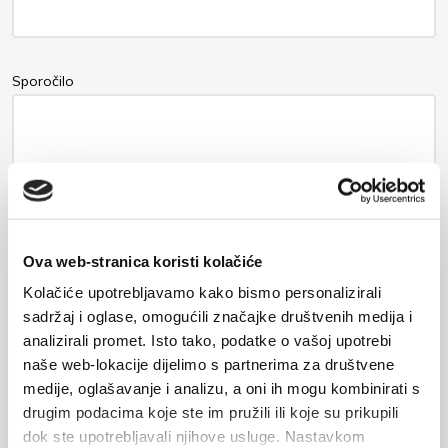
Sporočilo
Ova web-stranica koristi kolačiće
Kolačiće upotrebljavamo kako bismo personalizirali
sadržaj i oglase, omogućili značajke društvenih medija i
analizirali promet. Isto tako, podatke o vašoj upotrebi
Podatki bodo poslani lastniku nastanitve in shranjeni na e-
naše web-lokacije dijelimo s partnerima za društvene
poštnem strežniku.
medije, oglašavanje i analizu, a oni ih mogu kombinirati s
drugim podacima koje ste im pružili ili koje su prikupili
dok ste upotrebljavali njihove usluge. Nastavkom