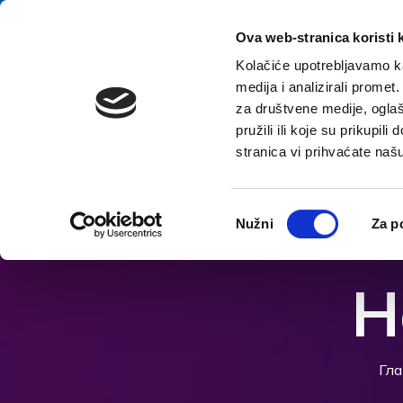
перейти к содержанию
E-contact
Ova web-stranica koristi 
Kolačiće upotrebljavamo ka
medija i analizirali promet
Домой
Назна
za društvene medije, oglaš
pružili ili koje su prikupil
stranica vi prihvaćate naš
Откройте параметры доступности
Odabir
Nužni
Za p
pristanka
H
Гла