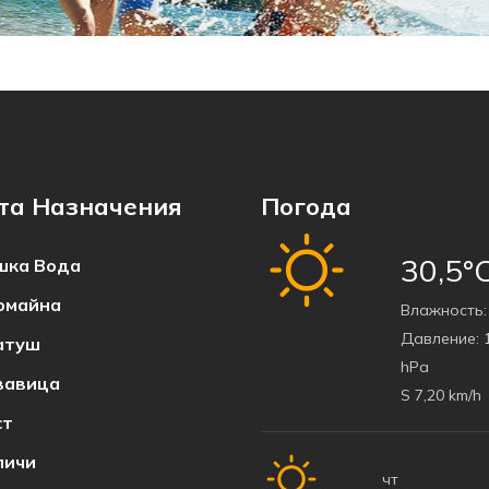
та Назначения
Погода
30,5°
ка Bода
омайна
Bлажность:
Давление:
1
атуш
hPa
вавица
S 7,20 km/h
ст
пичи
чт