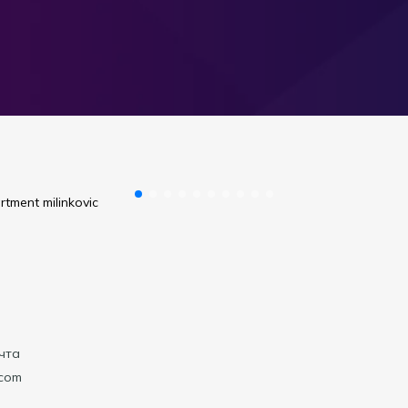
чта
.com