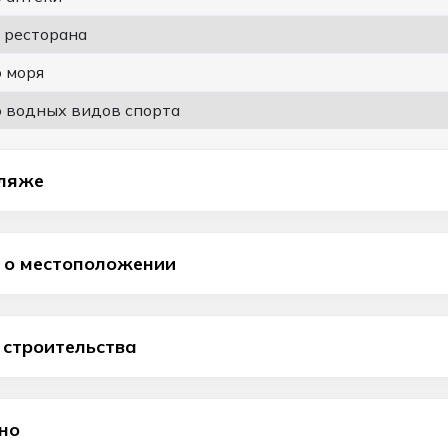
т ресторана
о моря
о водных видов спорта
ляже
о местоположении
 строительства
но