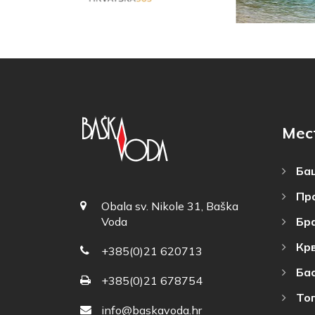
Мес
Баш
Пр
Obala sv. Nikole 31, Baška
Бр
Voda
Кр
+385(0)21 620713
Ба
+385(0)21 678754
То
info@baskavoda.hr