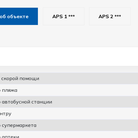
об объекте
APS 1 ***
APS 2 ***
т скорой помощи
о пляжа
о автобусной станции
ентру
о супермаркета
о аптеки