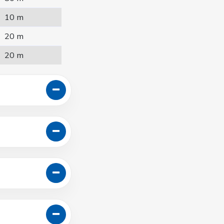
10 m
20 m
20 m