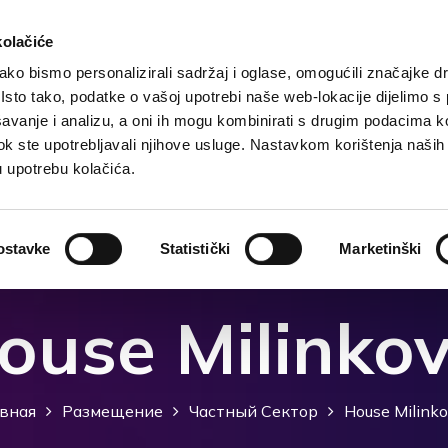
kolačiće
ko bismo personalizirali sadržaj i oglase, omogućili značajke d
. Isto tako, podatke o vašoj upotrebi naše web-lokacije dijelimo s
чения
Размещение
Чем заняться?
Что посмо
avanje i analizu, a oni ih mogu kombinirati s drugim podacima k
i dok ste upotrebljavali njihove usluge. Nastavkom korištenja naših
u upotrebu kolačića.
ostavke
Statistički
Marketinški
ouse Milinkov
вная
Размещение
Частный Сектор
House Milinko