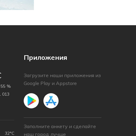
Приложения
C
Загрузите наши приложения из
Google Play и Appstore
55 %
 013
Заполните анкету и сделайте
32°C
наш город лучше