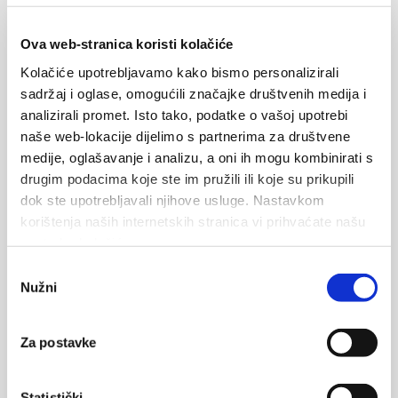
ОТПРАВИТЬ
Ova web-stranica koristi kolačiće
Быстрые клавиши
Картографические данные
Условия
Kolačiće upotrebljavamo kako bismo personalizirali
sadržaj i oglase, omogućili značajke društvenih medija i
Карта
Спутник
analizirali promet. Isto tako, podatke o vašoj upotrebi
naše web-lokacije dijelimo s partnerima za društvene
medije, oglašavanje i analizu, a oni ih mogu kombinirati s
drugim podacima koje ste im pružili ili koje su prikupili
dok ste upotrebljavali njihove usluge. Nastavkom
korištenja naših internetskih stranica vi prihvaćate našu
upotrebu kolačića.
Odabir
Nužni
pristanka
Za postavke
Statistički