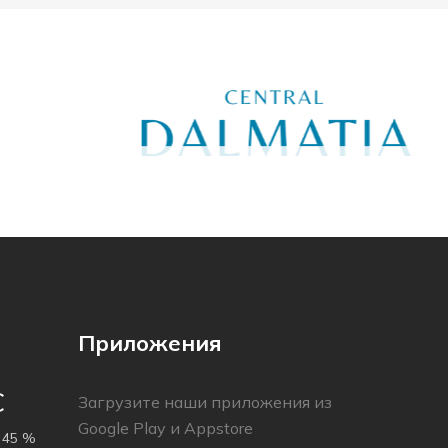
Приложения
C
Загрузите наши приложения из
Google Play и Appstore
45 %