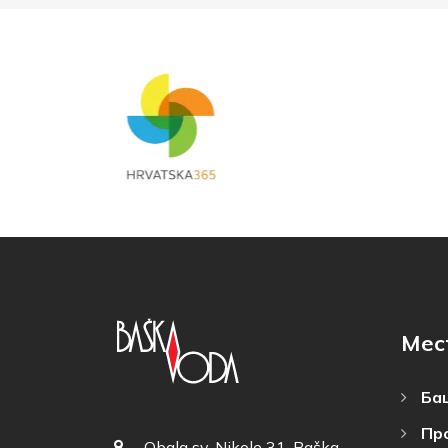
Мес
Баш
Пр
Obala sv. Nikole 31, Baška