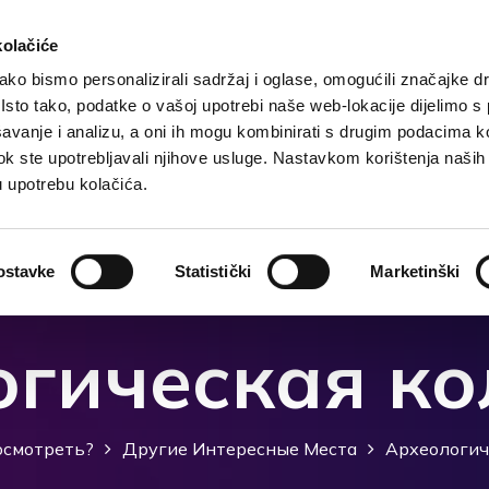
kolačiće
ko bismo personalizirali sadržaj i oglase, omogućili značajke d
. Isto tako, podatke o vašoj upotrebi naše web-lokacije dijelimo s
чения
Размещение
Чем заняться?
Что посмо
avanje i analizu, a oni ih mogu kombinirati s drugim podacima k
i dok ste upotrebljavali njihove usluge. Nastavkom korištenja naših
u upotrebu kolačića.
ostavke
Statistički
Marketinški
огическая ко
осмотреть?
Другие Интересные Места
Археологич