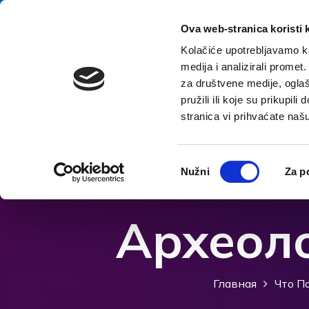
перейти к содержанию
E-contact
Ova web-stranica koristi 
Kolačiće upotrebljavamo ka
medija i analizirali promet
Домой
Назна
za društvene medije, oglaš
pružili ili koje su prikupil
stranica vi prihvaćate naš
Откройте параметры доступности
Odabir
Nužni
Za p
pristanka
Археол
Главная
Что П