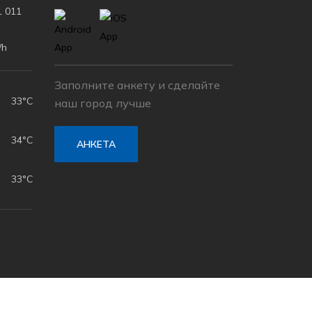
 011
/h
Заполните анкету и сделайте
33°C
наш город лучше
34°C
АНКЕТА
33°C