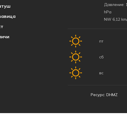
Давление:
1
атуш
hPa
вавица
NW 6,12 km
ст
пичи
пт
сб
вс
Ресурс: DHMZ