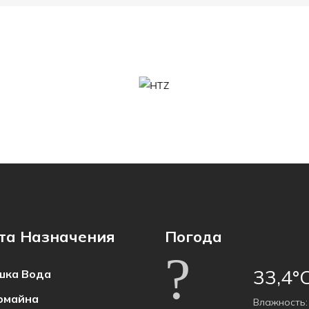
та Назначения
Погода
33,4°
ка Bода
омайна
Bлажность: