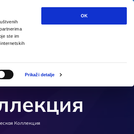
OK
ruštvenih
 partnerima
треть?
Мультимедиа
инфо
oje ste im
 internetskih
Prikaži detalje
ллекция
еская Коллекция