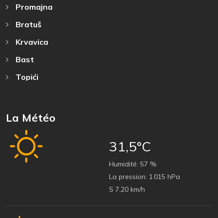
Promajna
Bratuš
Krvavica
Bast
Topići
La Météo
31,5°C
Humidité:
57 %
La pression:
1 015 hPa
S 7,20 km/h