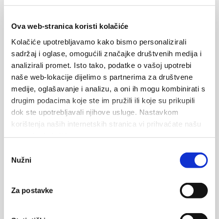
Ova web-stranica koristi kolačiće
Message
Kolačiće upotrebljavamo kako bismo personalizirali
sadržaj i oglase, omogućili značajke društvenih medija i
analizirali promet. Isto tako, podatke o vašoj upotrebi
naše web-lokacije dijelimo s partnerima za društvene
medije, oglašavanje i analizu, a oni ih mogu kombinirati s
drugim podacima koje ste im pružili ili koje su prikupili
dok ste upotrebljavali njihove usluge. Nastavkom
korištenja naših internetskih stranica vi prihvaćate našu
upotrebu kolačića.
Odabir
Nužni
pristanka
Vos données seront envoyées au propriétaire de l'hébergement
et stockées sur le serveur de messagerie.
Za postavke
ENVOYER