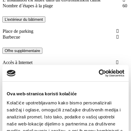
Nombre d´étapes à la plage
60
L'extérieur du bâtiment
Place de parking
Barbecue
Offre supplémentaire
Accès à Internet
STUDIO
Position
rez de chaussée
Ova web-stranica koristi kolačiće
voir
mer
surface
30 m2
Kolačiće upotrebljavamo kako bismo personalizirali
Chambres
1
sadržaj i oglase, omogućili značajke društvenih medija i
Personnes
3
analizirali promet. Isto tako, podatke o vašoj upotrebi
équipement
naše web-lokacije dijelimo s partnerima za društvene
Terrasse
medije, oglašavanje i analizu, a oni ih mogu kombinirati s