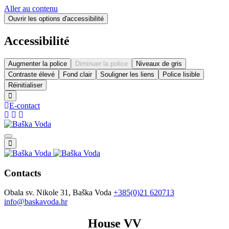
Aller au contenu
Ouvrir les options d'accessibilité
Accessibilité
Augmenter la police
Diminuer la police
Niveaux de gris
Contraste élevé
Fond clair
Souligner les liens
Police lisible
Réinitialiser
E-contact
Contacts
Obala sv. Nikole 31, Baška Voda
+385(0)21 620713
info@baskavoda.hr
House VV