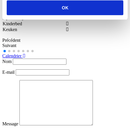
Koelkast
Airconditioning
OK
TV
Apart Entry
Kinderbed
Keuken
Précédent
Suivant
Calendrier
Nom
E-mail
Message