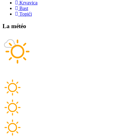
Krvavica
Bast
Topići
La météo
32,0°C
Humidité:
43 %
La pression:
1 010 hPa
SW 5,40 km/h
sam.
34°C
dim.
32°C
lun.
33°C