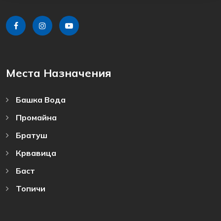
Места Назначения
Башка Bода
Промайна
Братуш
Крвавица
Баст
Топичи