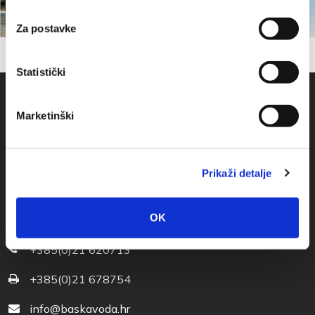
Za postavke
Statistički
Marketinški
Prikaži detalje
OK
Obala sv. Nikole 31, Baška Voda
+385(0)21 620713
+385(0)21 678754
info@baskavoda.hr