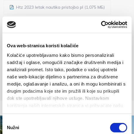
Htz 2023 letak nautika pristojba pl (1,075 МБ)
Htz 2023 letak nautika pristojba si (1,085 МБ)
Htz 2023 letak nautika pristojba fr (1,036 МБ)
Ova web-stranica koristi kolačiće
Kolačiće upotrebljavamo kako bismo personalizirali
Htz 2023 letak nautika pristojba hu (1,261 МБ)
sadržaj i oglase, omogućili značajke društvenih medija i
analizirali promet. Isto tako, podatke o vašoj upotrebi
Htz 2023 letak nautika pristojba nl (1,176 МБ)
naše web-lokacije dijelimo s partnerima za društvene
medije, oglašavanje i analizu, a oni ih mogu kombinirati s
drugim podacima koje ste im pružili ili koje su prikupili
dok ste upotrebljavali njihove usluge. Nastavkom
korištenja naših internetskih stranica vi prihvaćate našu
upotrebu kolačića.
Odabir
Nužni
pristanka