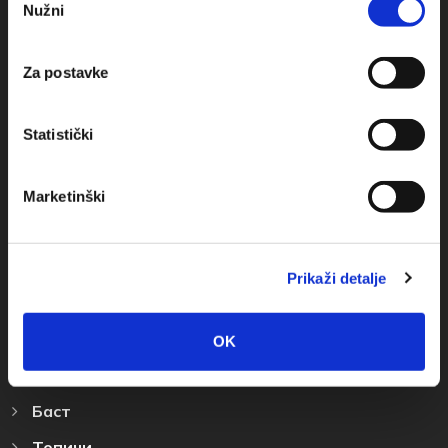
Nužni
+385(0)21 678754
pristanka
info@baskavoda.hr
Za postavke
Statistički
Marketinški
Места Назначения
Башка Bода
Prikaži detalje
Промайна
Братуш
OK
Крвавица
Баст
Топичи