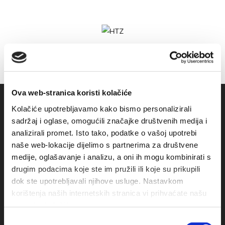
Ova web-stranica koristi kolačiće
Kolačiće upotrebljavamo kako bismo personalizirali
sadržaj i oglase, omogućili značajke društvenih medija i
analizirali promet. Isto tako, podatke o vašoj upotrebi
naše web-lokacije dijelimo s partnerima za društvene
medije, oglašavanje i analizu, a oni ih mogu kombinirati s
drugim podacima koje ste im pružili ili koje su prikupili
dok ste upotrebljavali njihove usluge. Nastavkom
Obala sv. Nikole 31, Baška Voda
korištenja naših internetskih stranica vi prihvaćate našu
upotrebu kolačića.
+385(0)21 620713
Odabir