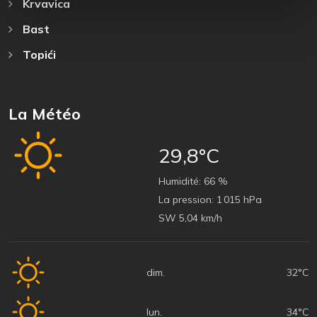
Krvavica
Bast
Topići
La Météo
29,8°C
Humidité:
66 %
La pression:
1 015 hPa
SW 5,04 km/h
dim.
32°C
lun.
34°C