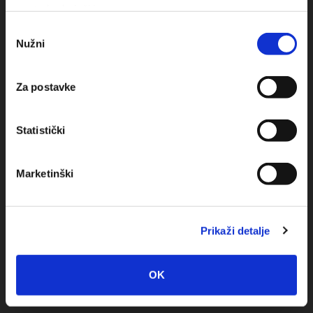
Obala sv. Nikole 31, Baška Voda
upotrebu kolačića.
Odabir
+385(0)21 620713
Nužni
pristanka
+385(0)21 678754
Za postavke
info@baskavoda.hr
Statistički
Marketinški
Destination
Prikaži detalje
Baska Voda
Promajna
OK
Bratuš