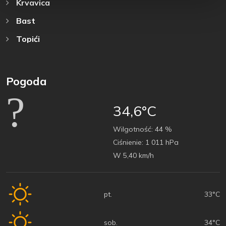
Krvavica
Bast
Topići
Pogoda
34,6°C
Wilgotność:
44 %
Ciśnienie:
1 011 hPa
W 5,40 km/h
pt.
33°C
sob.
34°C