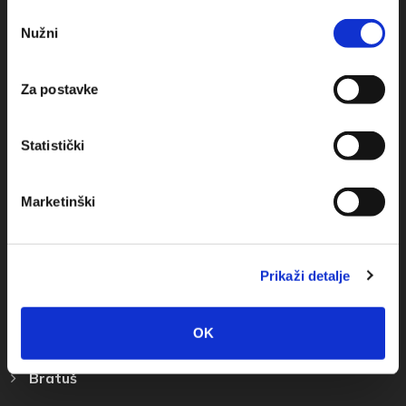
Obala sv. Nikole 31, Baška Voda
Odabir
Nužni
pristanka
+385(0)21 620713
+385(0)21 678754
Za postavke
info@baskavoda.hr
Statistički
Marketinški
Przeznaczenie
Prikaži detalje
Baška Voda
OK
Promajna
Bratuš