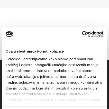
Ova web-stranica koristi kolačiće
Kolačiće upotrebljavamo kako bismo personalizirali
sadržaj i oglase, omogućili značajke društvenih medija i
analizirali promet. Isto tako, podatke o vašoj upotrebi
naše web-lokacije dijelimo s partnerima za društvene
medije, oglašavanje i analizu, a oni ih mogu kombinirati s
drugim podacima koje ste im pružili ili koje su prikupili
dok ste upotrebljavali njihove usluge. Nastavkom
korištenja naših internetskih stranica vi prihvaćate našu
upotrebu kolačića.