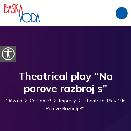
Przejdź do treści
Otwórz opcje ułatwień dostępu
Theatrical play "Na
parove razbroj s"
Główna
Co Robić?
Imprezy
Theatrical Play "Na
Parove Razbroj S"