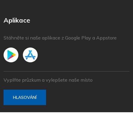
Aplikace
Stáhněte si naše aplikace z Google Play a Appstore
Vyplňte průzkum a vylepšete naše místo
HLASOVÁNÍ
© 2022 Baška Voda | Vyvinuto společností
Nove vibracije