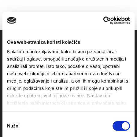
Ova web-stranica koristi kolačiće
Kolačiće upotrebljavamo kako bismo personalizirali
sadržaj i oglase, omogućili značajke društvenih medija i
analizirali promet. Isto tako, podatke o vašoj upotrebi
naše web-lokacije dijelimo s partnerima za društvene
medije, oglašavanje i analizu, a oni ih mogu kombinirati s
drugim podacima koje ste im pružili ili koje su prikupili
Obala sv. Nikole 31, Baška Voda
dok ste upotrebljavali njihove usluge. Nastavkom
korištenja naših internetskih stranica vi prihvaćate našu
+385(0)21 620713
upotrebu kolačića.
Odabir
+385(0)21 678754
Nužni
pristanka
info@baskavoda.hr