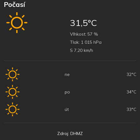
Počasí
31,5°C
Vlhkost:
57 %
Tlak:
1 015 hPa
S 7,20 km/h
ne
32°C
po
34°C
út
33°C
Zdroj: DHMZ