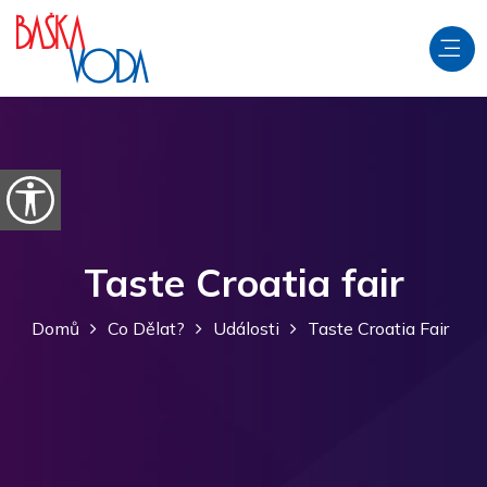
Přeskočit na obsah
Otevřít možnosti usnadnění
Taste Croatia fair
Domů
Co Dělat?
Události
Taste Croatia Fair