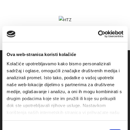
Ova web-stranica koristi kolačiće
Kolačiće upotrebljavamo kako bismo personalizirali
sadržaj i oglase, omogućili značajke društvenih medija i
analizirali promet. Isto tako, podatke o vašoj upotrebi
naše web-lokacije dijelimo s partnerima za društvene
medije, oglašavanje i analizu, a oni ih mogu kombinirati s
drugim podacima koje ste im pružili ili koje su prikupili
dok ste upotrebljavali njihove usluge. Nastavkom
Obala sv. Nikole 31, Baška Voda
korištenja naših internetskih stranica vi prihvaćate našu
upotrebu kolačića.
+385(0)21 620713
Odabir