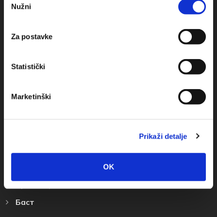
Nužni
pristanka
+385(0)21 678754
info@baskavoda.hr
Za postavke
Statistički
Marketinški
Места Назначения
Башка Bода
Prikaži detalje
Промайна
Братуш
OK
Крвавица
Баст