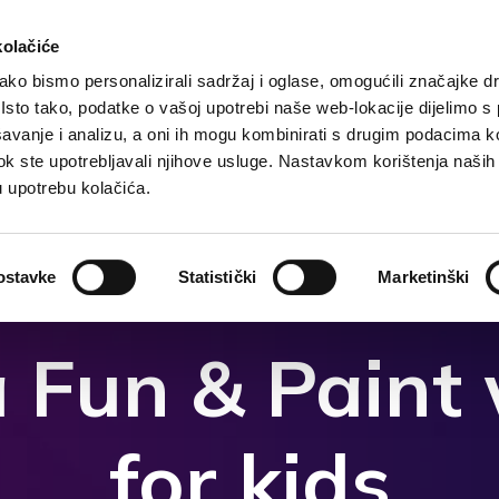
kolačiće
ko bismo personalizirali sadržaj i oglase, omogućili značajke d
. Isto tako, podatke o vašoj upotrebi naše web-lokacije dijelimo s
чения
Размещение
Чем заняться?
Что посмо
avanje i analizu, a oni ih mogu kombinirati s drugim podacima k
i dok ste upotrebljavali njihove usluge. Nastavkom korištenja naših
u upotrebu kolačića.
ostavke
Statistički
Marketinški
a Fun & Pain
for kids