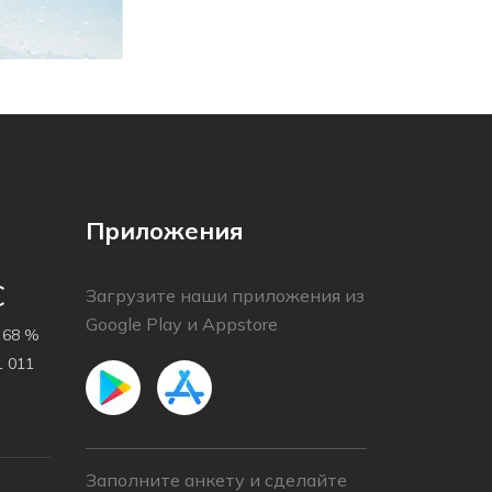
Приложения
C
Загрузите наши приложения из
Google Play и Appstore
68 %
 011
Заполните анкету и сделайте