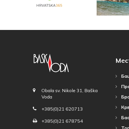
Мес
Баш
Пр
Obala sv. Nikole 31, Baška
Бр
Voda
Кр
+385(0)21 620713
Ба
+385(0)21 678754
То