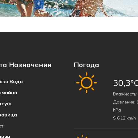
та Назначения
Погода
30,3°
ка Bода
омайна
Bлажность:
Давление:
1
атуш
hPa
вавица
S 6,12 km/h
ст
пичи