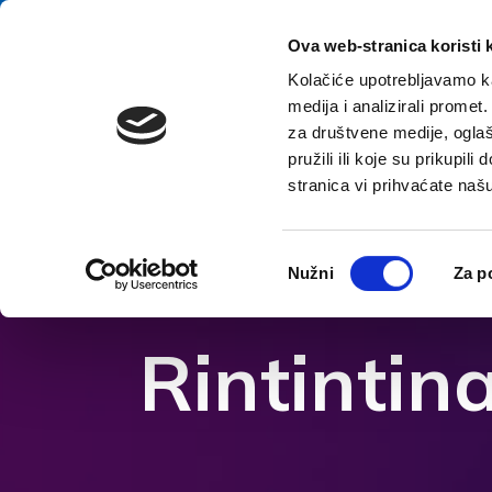
перейти к содержанию
E-contact
Ova web-stranica koristi 
Kolačiće upotrebljavamo ka
medija i analizirali promet
Домой
Назна
za društvene medije, oglaš
pružili ili koje su prikupil
stranica vi prihvaćate naš
Откройте параметры доступности
Odabir
Nužni
Za p
pristanka
Rintintin