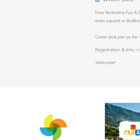
Free Rintintina Fun & 
main square in Baška
Come and join us for a 
Registration & info
:
+3
Welcome!