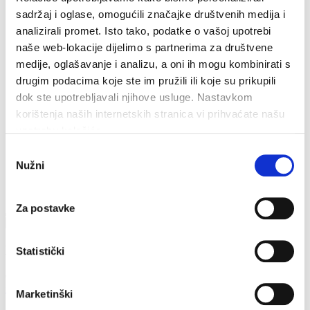
инфо
Контакт
sadržaj i oglase, omogućili značajke društvenih medija i
Как к нам добраться
analizirali promet. Isto tako, podatke o vašoj upotrebi
Tourist info
naše web-lokacije dijelimo s partnerima za društvene
Анкета
Cookiepolicy
medije, oglašavanje i analizu, a oni ih mogu kombinirati s
drugim podacima koje ste im pružili ili koje su prikupili
dok ste upotrebljavali njihove usluge. Nastavkom
korištenja naših internetskih stranica vi prihvaćate našu
upotrebu kolačića.
Odabir
Nužni
pristanka
Za postavke
Контакты
Statistički
Obala sv. Nikole 31, Baška Voda
+385(0)21 620713
info@baskavoda.hr
Marketinški