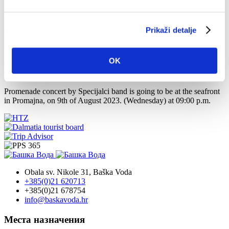
Promenade concert in Promajna
Главная
Чем заняться?
Мероприятия
Promenade concert in
Prikaži detalje
Promajna
Предыдущий
OK
Следующий
9 авг. 2023 г.
Promenade concert by Specijalci band is going to be at the seafront
in Promajna, on 9th of August 2023. (Wednesday) at 09:00 p.m.
Obala sv. Nikole 31, Baška Voda
+385(0)21 620713
+385(0)21 678754
info@baskavoda.hr
Места назначения