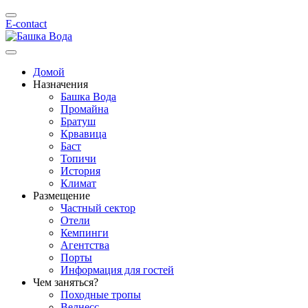
E-contact
Домой
Назначения
Башка Bода
Промайна
Братуш
Крвавица
Баст
Топичи
История
Климат
Размещение
Частный сектор
Отели
Кемпинги
Aгентства
Порты
Информация для гостей
Чем заняться?
Походные тропы
Велнесс