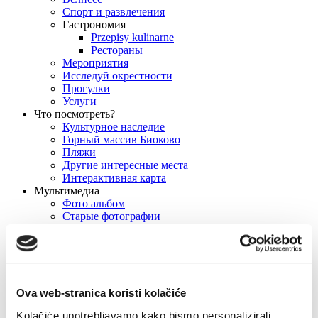
Спорт и развлечения
Гастрономия
Przepisy kulinarne
Рестораны
Мероприятия
Исследуй окрестности
Прогулки
Услуги
Что посмотреть?
Культурное наследие
Горный массив Биоково
Пляжи
Другие интересные места
Интерактивная карта
Мультимедиа
Фото альбом
Старые фотографии
Видео
Веб-камеры Башка Bода
Виртуальная галерея
Карта города
места съемки
Пресса
Ova web-stranica koristi kolačiće
Брошюры
Kolačiće upotrebljavamo kako bismo personalizirali