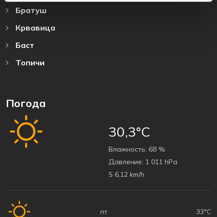
Братуш
Крвавица
Баст
Топичи
Погода
30,3°C
Bлажность:
68 %
Давление:
1 011 hPa
S 6,12 km/h
пт
33°C