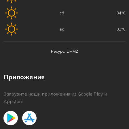
сб
34°C
вс
32°C
Ресурс: DHMZ
Приложения
Загрузите наши приложения из Google Play и
Appstore