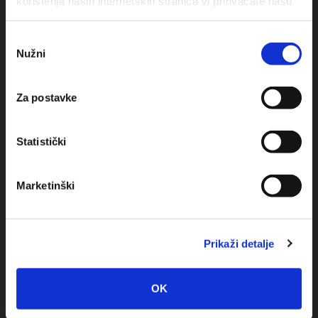
korištenja naših internetskih stranica vi prihvaćate našu
upotrebu kolačića.
Odabir
Obala sv. Nikole 31, Baška Voda
Nužni
pristanka
+385(0)21 620713
Za postavke
+385(0)21 678754
info@baskavoda.hr
Statistički
Marketinški
Места Назначения
Prikaži detalje
Башка Bода
OK
Промайна