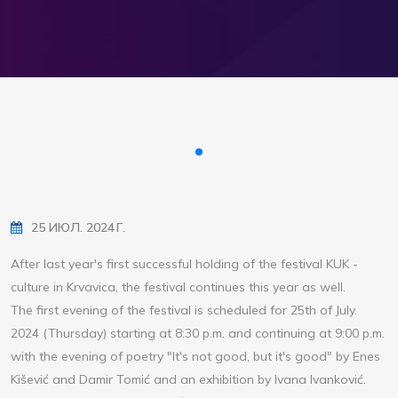
25 ИЮЛ. 2024 Г.
After last year's first successful holding of the festival KUK -
culture in Krvavica, the festival continues this year as well.
The first evening of the festival is scheduled for 25th of July.
2024 (Thursday) starting at 8:30 p.m. and continuing at 9:00 p.m.
with the evening of poetry "It's not good, but it's good" by Enes
Kišević and Damir Tomić and an exhibition by Ivana Ivanković.