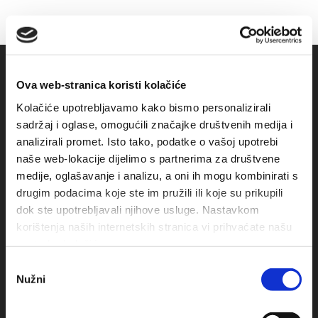
Ova web-stranica koristi kolačiće
Kolačiće upotrebljavamo kako bismo personalizirali
sadržaj i oglase, omogućili značajke društvenih medija i
analizirali promet. Isto tako, podatke o vašoj upotrebi
naše web-lokacije dijelimo s partnerima za društvene
medije, oglašavanje i analizu, a oni ih mogu kombinirati s
drugim podacima koje ste im pružili ili koje su prikupili
Obala sv. Nikole 31, Baška Voda
dok ste upotrebljavali njihove usluge. Nastavkom
+385(0)21 620713
korištenja naših internetskih stranica vi prihvaćate našu
upotrebu kolačića.
+385(0)21 678754
Odabir
Nužni
pristanka
info@baskavoda.hr