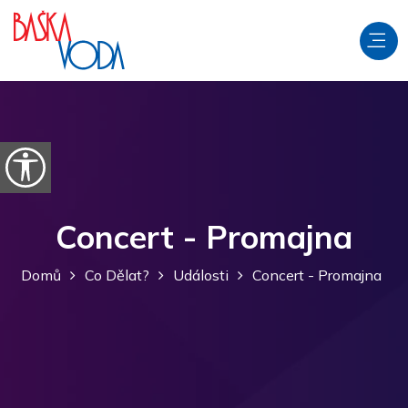
Přeskočit na obsah
Otevřít možnosti usnadnění
Concert - Promajna
Domů
Co Dělat?
Události
Concert - Promajna