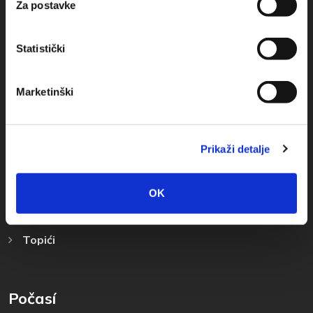
Za postavke
Statistički
Destinace
Marketinški
Baška Voda
Promajna
Prikaži detalje
Bratuš
Krvavica
OK
Bast
Topići
Počasí