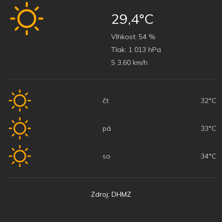
29,4°C
Vlhkost:
54 %
Tlak:
1 013 hPa
S 3,60 km/h
čt
32°C
pá
33°C
so
34°C
Zdroj: DHMZ