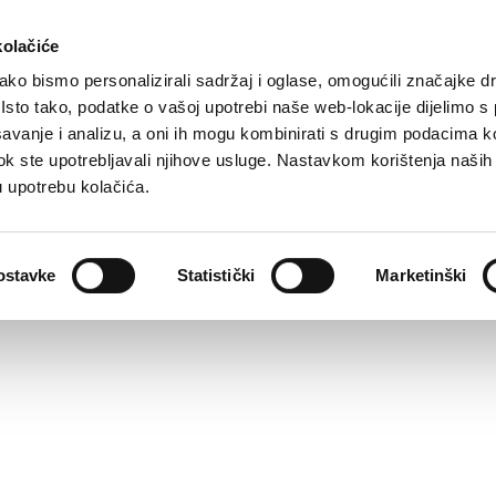
kolačiće
ko bismo personalizirali sadržaj i oglase, omogućili značajke d
. Isto tako, podatke o vašoj upotrebi naše web-lokacije dijelimo s
avanje i analizu, a oni ih mogu kombinirati s drugim podacima k
i dok ste upotrebljavali njihove usluge. Nastavkom korištenja naših
u upotrebu kolačića.
ostavke
Statistički
Marketinški