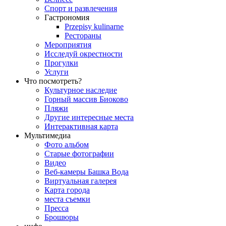
Спорт и развлечения
Гастрономия
Przepisy kulinarne
Рестораны
Мероприятия
Исследуй окрестности
Прогулки
Услуги
Что посмотреть?
Культурное наследие
Горный массив Биоково
Пляжи
Другие интересные места
Интерактивная карта
Мультимедиа
Фото альбом
Старые фотографии
Видео
Веб-камеры Башка Bода
Виртуальная галерея
Карта города
места съемки
Пресса
Брошюры