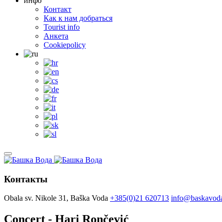
инфо
Контакт
Как к нам добраться
Tourist info
Анкета
Cookiepolicy
Контакты
Obala sv. Nikole 31, Baška Voda
+385(0)21 620713
info@baskavoda
Concert - Hari Rončević