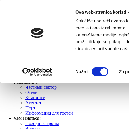
E-contact
Ova web-stranica koristi 
Kolačiće upotrebljavamo ka
medija i analizirali promet
Домой
za društvene medije, oglaš
Назначения
Башка Bода
pružili ili koje su prikupil
Промайна
stranica vi prihvaćate naš
Братуш
Крвавица
Баст
Топичи
Odabir
Nužni
Za p
История
pristanka
Климат
Размещение
Частный сектор
Отели
Кемпинги
Aгентства
Порты
Информация для гостей
Чем заняться?
Походные тропы
Велнесс