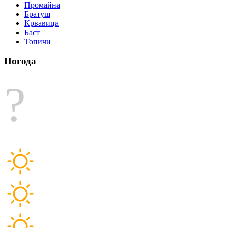
Промайна
Братуш
Крвавица
Баст
Топичи
Погода