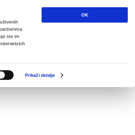
OK
ruštvenih
 partnerima
oje ste im
 internetskih
Prikaži detalje