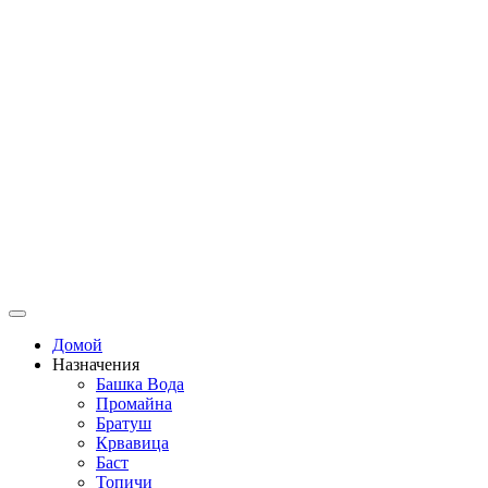
Домой
Назначения
Башка Bода
Промайна
Братуш
Крвавица
Баст
Топичи