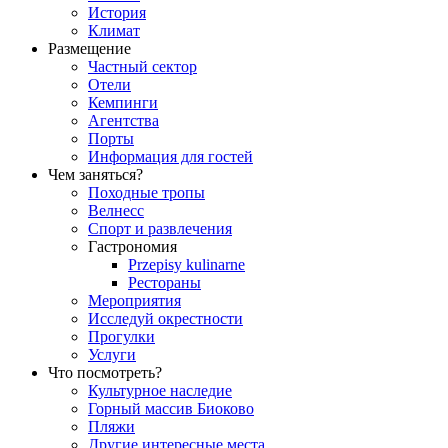
История
Климат
Размещение
Частный сектор
Отели
Кемпинги
Aгентства
Порты
Информация для гостей
Чем заняться?
Походные тропы
Велнесс
Спорт и развлечения
Гастрономия
Przepisy kulinarne
Рестораны
Мероприятия
Исследуй окрестности
Прогулки
Услуги
Что посмотреть?
Культурное наследие
Горный массив Биоково
Пляжи
Другие интересные места