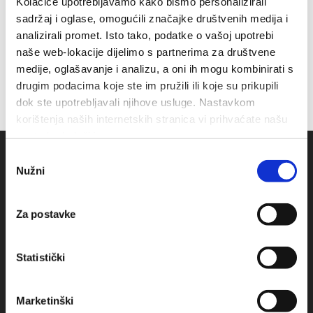
Kolačiće upotrebljavamo kako bismo personalizirali
sadržaj i oglase, omogućili značajke društvenih medija i
analizirali promet. Isto tako, podatke o vašoj upotrebi
naše web-lokacije dijelimo s partnerima za društvene
medije, oglašavanje i analizu, a oni ih mogu kombinirati s
drugim podacima koje ste im pružili ili koje su prikupili
dok ste upotrebljavali njihove usluge. Nastavkom
korištenja naših internetskih stranica vi prihvaćate našu
upotrebu kolačića.
Odabir
Nužni
pristanka
Za postavke
Statistički
Obala sv. Nikole 31, Baška Voda
Marketinški
+385(0)21 620713