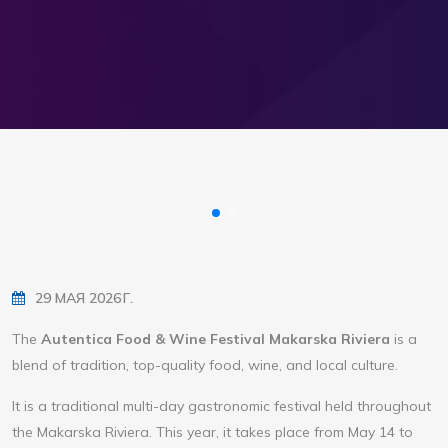
29 МАЯ 2026 Г.
The
Autentica Food & Wine Festival Makarska Riviera
is a
blend of tradition, top-quality food, wine, and local culture.
It is a traditional multi-day gastronomic festival held throughout
the Makarska Riviera. This year, it takes place from May 14 to