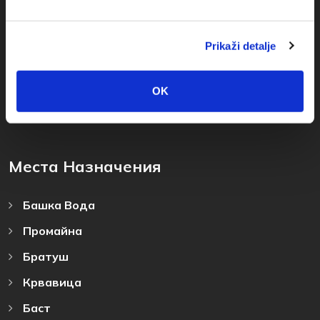
+385(0)21 678754
Prikaži detalje
info@baskavoda.hr
OK
Места Назначения
Башка Bода
Промайна
Братуш
Крвавица
Баст